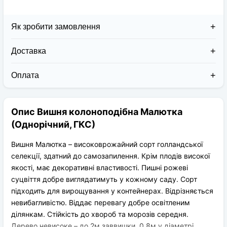
Як зробити замовлення
Доставка
Доставка заказов в 2026 году осуществляется двумя
курьерскими службами:
Оплата
Новая Почта (от 1 до 3 дней в дороге);
Клиент может оплатить свой заказ:
Упаковка товара надежная и рассчитана для
При получении наложенным платежом;
транспортировки вплоть до 14 дней (с учётом
Опис Вишня колоноподібна Малютка
На карту приват банка перед отправкой;
хранения на складе).
По выставленному счёту (реквизитам
(Однорічний, ГКС)
юридического лица);
Вишня Малютка – високоврожайний сорт голландської
селекції, здатний до самозапилення. Крім плодів високої
якості, має декоративні властивості. Пишні рожеві
суцвіття добре виглядатимуть у кожному саду. Сорт
підходить для вирощування у контейнерах. Відрізняється
невибагливістю. Віддає перевагу добре освітленим
ділянкам. Стійкість до хвороб та морозів середня.
Дерево невисоке – до 2м заввишки, 0,8м у діаметрі.