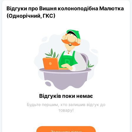
Період цвітіння:
квітень
Відгуки про Вишня колоноподібна Малютка
Рід:
Вишня
(Однорічний, ГКС)
Кінцева розмір:
до 2 м
Відстань посадки:
1-2 м
Вимоги до поливу:
Помірне
сонячне світло:
сонячна сторона
Колір рослини:
Зелений
Вимоги до ґрунту:
Глина, звичайний грунт, пісок
Відгуків поки немає
Будьте першим, хто залишив відгук до
товару!