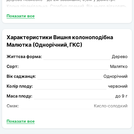
Крона пірамідальна. Стовбур прямий. Від нього відходять
численні вертикальні пагони. Плоди великі – 8-10г. Шкірка
Показати все
яскраво-червона, блискуча. М'якуш м'ясистий,
соковитий. Смак кисло-солодкий. Аромат приємний.
Дозрівання раннє. Ягоди придатні для будь-якої
Характеристики Вишня колоноподібна
переробки.
Малютка (Однорічний, ГКС)
Життєва форма:
Дерево
Сорт:
Малятко
Вік саджанця:
Однорічний
Колір плоду:
червоний
Маса плоду:
до 9 г
Смак:
Кисло-солодкий
Запах:
Без аромату
Показати все
Запилення:
Самозапильний