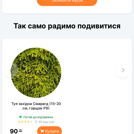
Залишити відгук
Так само радимо подивитися
Туя західна Смарагд (15-20
см, горщик Р9)
Готов до відправки
45 відгуків
90
грн
Купити