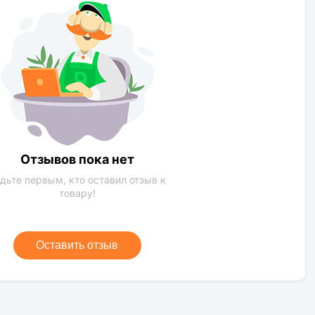
1-2 м
Умеренное
солнечная сторона
Зеленый
Глина,обычная почва,песок
Отзывов пока нет
дьте первым, кто оставил отзыв к
товару!
Оставить отзыв