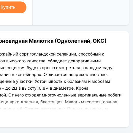
Новая Почта (от 1 до 3 дней в
Клиент может оплатить свой заказ:
дороге);
Купить
При получении наложенным
Упаковка товара надежная и
платежом;
рассчитана для транспортировки
На карту приват банка перед
вплоть до 14 дней (с учётом хранения
отправкой;
на складе).
По выставленному счёту
(реквизитам юридического лица);
оновидная Малютка (Однолетний, ОКС)
ожайный сорт голландской селекции, способный к
ов высокого качества, обладает декоративными
ые соцветия будут хорошо смотреться в каждом саду.
ания в контейнерах. Отличается неприхотливостью.
енные участки. Устойчивость к болезням и морозам
– до 2м в высоту, 0,8м в диаметре. Крона
ой. От него отходят многочисленные вертикальные побеги.
жица ярко-красная, блестящая. Мякоть мясистая, сочная.
т приятный. Созревание раннее. Ягоды пригодны для