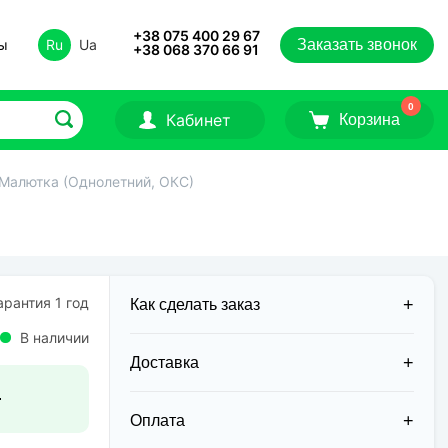
+38 075 400 29 67
ты
Ru
Ua
Заказать звонок
+38 068 370 66 91
0
Кабинет
Корзина
Малютка (Однолетний, ОКС)
рантия 1 год
Как сделать заказ
В наличии
Доставка
н
Доставка заказов в 2026 году
осуществляется двумя курьерскими
Оплата
службами: