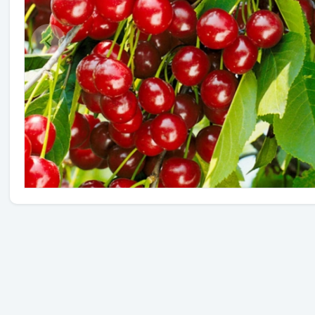
Травы
Овощи (на посадку)
Штамбовые ягодные кусты
Семена
Удобрения
Средства защиты растений