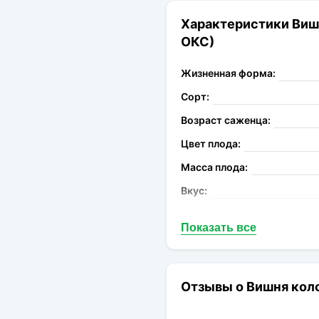
Характеристики Виш
ОКС)
Жизненная форма:
Сорт:
Возраст саженца:
Цвет плода:
Масса плода:
Вкус:
Запах:
Показать все
Опыление:
Период цветения:
Род:
Отзывы о Вишня кол
Конечная размер: