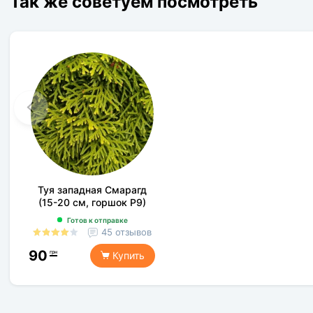
Так же советуем посмотреть
Туя западная Смарагд
(15-20 см, горшок Р9)
Готов к отправке
45 отзывов
90
грн
Купить