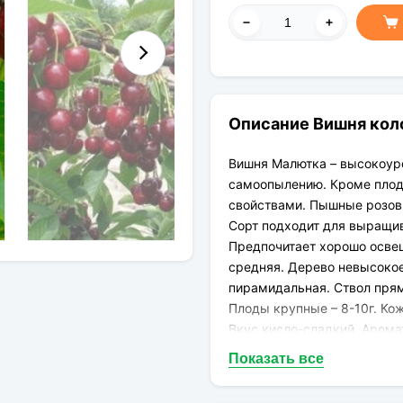
Описание Вишня кол
Вишня Малютка – высокоур
самоопылению. Кроме плод
свойствами. Пышные розов
Сорт подходит для выращив
Предпочитает хорошо освещ
средняя. Дерево невысокое 
пирамидальная. Ствол прям
Плоды крупные – 8-10г. Ко
Вкус кисло-сладкий. Арома
любой переработки.
Показать все