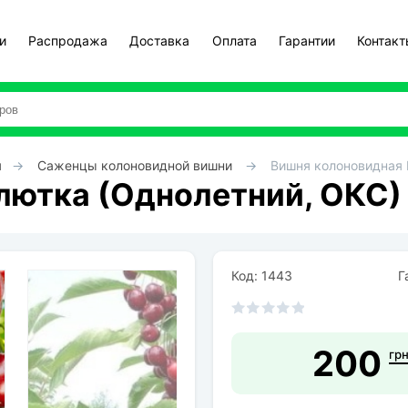
и
Распродажа
Доставка
Оплата
Гарантии
Контак
я
Саженцы колоновидной вишни
Вишня колоновидная 
лютка (Однолетний, ОКС)
Код: 1443
Га
200
гр