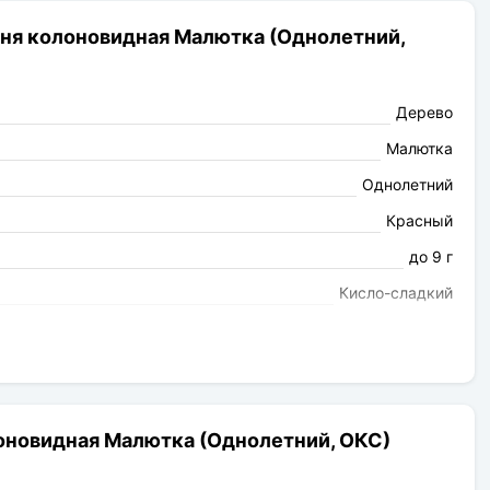
ня колоновидная Малютка (Однолетний,
Дерево
Малютка
Однолетний
Красный
до 9 г
Кисло-сладкий
Без аромата
Самоопыляемый
апрель
Вишня
оновидная Малютка (Однолетний, ОКС)
до 2 м