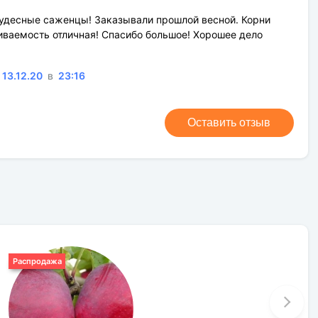
Среднее
чудесные саженцы! Заказывали прошлой весной. Корни
ваемость отличная! Спасибо большое! Хорошее дело
Солнце
Зеленый
13.12.20
в
23:16
обычная почва нормального качества, песок, чернозем
Оставить отзыв
Распродажа