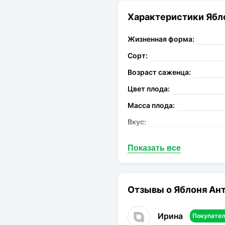
Характеристики Ябл
Жизненная форма:
Сорт:
Возраст саженца:
Цвет плода:
Масса плода:
Вкус:
Запах:
Показать все
Опыление:
Период цветения:
Род:
Отзывы о Яблоня Ант
Конечная размер:
Ирина
Покупател
Расстояние посадки: