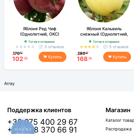
Яблоня Ред Чиф
Яблоня Кальвиль
(Однолетний, ОКС)
снежный (Однолетний,
ОКС)
Готов к отправке
Готов к отправке
0 отзывов
5 отзывов
170
280
грн
грн
Купить
Купить
102
168
грн
грн
Array
Поддержка клиентов
Магазин
+38 075 400 29 67
Каталог това
+38 068 370 66 91
Распродажа
КНОПКА