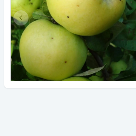
Травы
Овощи (на посадку)
Штамбовые ягодные кусты
Семена
Удобрения
Средства защиты растений