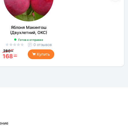
Яблоня Макинтош
(Двухлетний, ОКС)
Готов к отправке
0 отзывов
280
грн
Купить
168
грн
ение