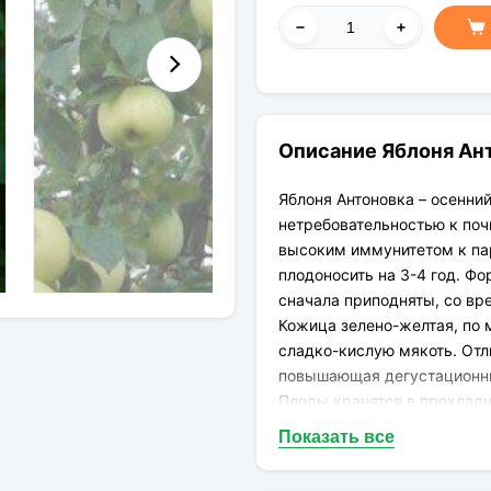
Описание Яблоня Ан
Яблоня Антоновка – осенни
нетребовательностью к поч
высоким иммунитетом к пар
плодоносить на 3-4 год. Ф
сначала приподняты, со вр
Кожица зелено-желтая, по 
сладко-кислую мякоть. Отл
повышающая дегустационные
Плоды хранятся в прохлад
Показать все