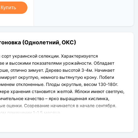
Новая Почта (от 1 до 3 дней в
Клиент может оплатить свой заказ:
дороге);
Купить
При получении наложенным
Упаковка товара надежная и
платежом;
рассчитана для транспортировки
На карту приват банка перед
вплоть до 14 дней (с учётом хранения
отправкой;
на складе).
По выставленному счёту
(реквизитам юридического лица);
тоновка (Однолетний, ОКС)
й сорт украинской селекции. Характеризуется
ве и высокими показателями урожайности. Обладает
ше, отлично зимует. Дерево высотой 3-4м. Начинает
ормирует округлую, немного вытянутую крону. Побеги
еменем отклоненные. Плоды округлые, весом 130-180г.
мере хранения становится желтой. Яблоки имеют светлую,
ичительное качество – ярко выращенная кислинка,
 оценки. Созревание начинается в начале сентября.
ном помещении 1-1,5 месяца.