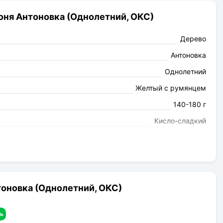
оня Антоновка (Однолетний, ОКС)
Дерево
Антоновка
Однолетний
Желтый с румянцем
140-180 г
Кисло-сладкий
Ароматный
Кальвиль снежный
Май-июнь
Яблоня
оновка (Однолетний, ОКС)
3.5-3.8 м
ь
4-5 м