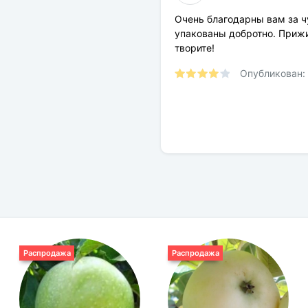
Требования к поливу:
Очень благодарны вам за 
упакованы добротно. Прижи
Солнечный свет:
творите!
Цвет растения:
Опубликован:
Требования к грунту:
Распродажа
Распродажа