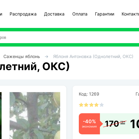
и
Распродажа
Доставка
Оплата
Гарантии
Контак
Саженцы яблонь
Яблоня Антоновка (Однолетний, ОКС)
летний, ОКС)
Код: 1269
Га
1
-40%
170
грн
экономия