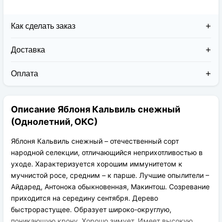
Как сделать заказ
Доставка
Доставка заказов в 2026 году осуществляется двумя
курьерскими службами:
Оплата
Новая Почта (от 1 до 3 дней в дороге);
Клиент может оплатить свой заказ:
Упаковка товара надежная и рассчитана для
При получении наложенным платежом;
транспортировки вплоть до 14 дней (с учётом
Описание Яблоня Кальвиль снежный
На карту приват банка перед отправкой;
хранения на складе).
По выставленному счёту (реквизитам
(Однолетний, ОКС)
юридического лица);
Яблоня Кальвиль снежный – отечественный сорт
народной селекции, отличающийся неприхотливостью в
уходе. Характеризуется хорошим иммунитетом к
мучнистой росе, средним – к парше. Лучшие опылители –
Айдаред, Антонока обыкновенная, Макинтош. Созревание
приходится на середину сентября. Дерево
быстрорастущее. Образует широко-округлую,
поникающую крону. Хорошо зимует. Имеет высокую