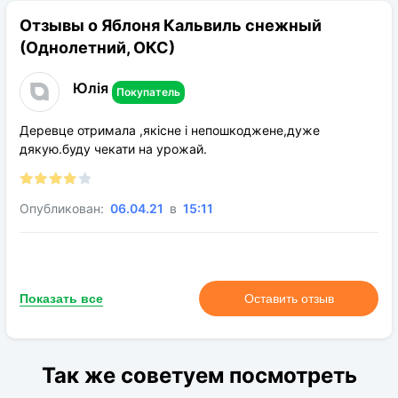
Отзывы о Яблоня Кальвиль снежный
Период цветения:
Июнь
(Однолетний, ОКС)
Род:
Яблоня
Конечная размер:
До 5 м
Юлія
Покупатель
Расстояние посадки:
4-5 м
Деревце отримала ,якісне і непошкоджене,дуже
Требования к поливу:
Редкий
дякую.буду чекати на урожай.
Солнечный свет:
Светлая сторона
Цвет растения:
Зеленый
Опубликован:
06.04.21
в
15:11
Требования
Глина, кислая почва, обычная почва
к грунту:
нормального качества, песок, чернозем
Юлія
Покупатель
Показать все
Оставить отзыв
Деревце отримала ,якісне і непошкоджене,дуже
дякую.буду чекати на урожай.
Так же советуем посмотреть
Опубликован:
06.04.21
в
15:09