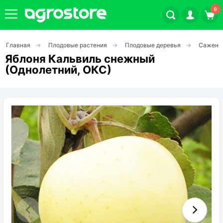
0
Главная
Плодовые растения
Плодовые деревья
Саженц
Плодовые кустарники
Яблоня Кальвиль снежный
(Однолетний, ОКС)
Плодовые растения
Декоративные растения
Цветы
Травы
Овощи (на посадку)
Штамбовые ягодные кусты