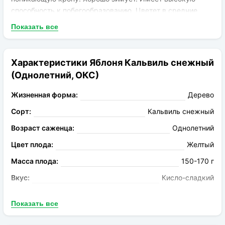
способность к побегообразованию. Цветет в средние
сроки. Плоды округлые, немного конические, весом 120-
Показать все
160г. Кожица тонкая, эластичная, светло-зеленого или
желто-зеленого окраса. Яблоки сочные, с белоснежной
мякотью плотной структуры. Обладают кисло-сладким.
Характеристики Яблоня Кальвиль снежный
Лежкость хорошая – до середины зимы.
(Однолетний, ОКС)
Жизненная форма:
Дерево
Сорт:
Кальвиль снежный
Возраст саженца:
Однолетний
Цвет плода:
Желтый
Масса плода:
150-170 г
Вкус:
Кисло-сладкий
Запах:
Ароматный
Показать все
Опыление:
Айдаред, Антоновка обыкновенная,
Джонатан, Макинтош