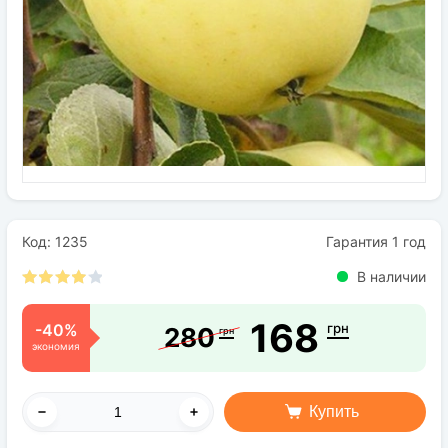
Семена
Удобрения
Средства защиты растений
Код: 1235
Гарантия 1 год
В наличии
168
-40%
грн
280
грн
экономия
Купить