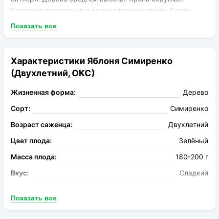
Цветение происходит в среднепоздние сроки. Плоды
большие – масса 150-190г. Форма округло-коническая.
Показать все
Окрас зеленый, под кожей присутствуют
многочисленные светлые точки. Мякоть мелкозернистая,
плотная, зеленоватого оттенка. Вкус хороший, кисло-
Характеристики Яблоня Симиренко
сладкий (4,7 балла). Аромат выраженный, приятный.
(Двухлетний, ОКС)
Лежкость высокая.
Жизненная форма:
Дерево
Сорт:
Симиренко
Возраст саженца:
Двухлетний
Цвет плода:
Зелёный
Масса плода:
180-200 г
Вкус:
Сладкий
Запах:
Ароматный
Показать все
Опыление:
Айдаред, Голден Делишес