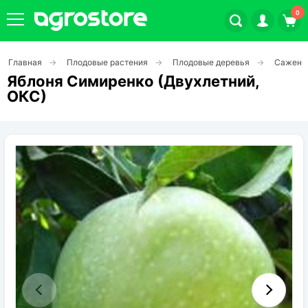
0
Главная
Плодовые растения
Плодовые деревья
Саженц
Плодовые кустарники
Яблоня Симиренко (Двухлетний,
ОКС)
Плодовые растения
Декоративные растения
Цветы
Травы
Овощи (на посадку)
Штамбовые ягодные кусты