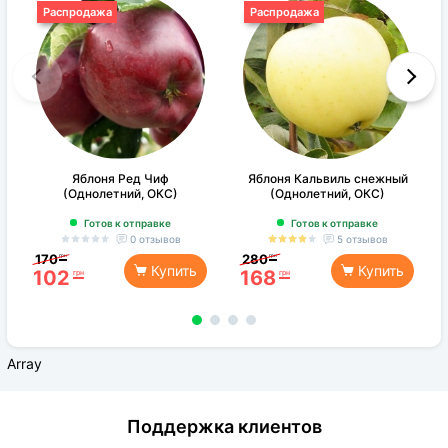
Распродажа
Распродажа
Яблоня Ред Чиф
Яблоня Кальвиль снежный
(Однолетний, ОКС)
(Однолетний, ОКС)
Готов к отправке
Готов к отправке
0 отзывов
5 отзывов
170
280
грн
грн
Купить
Купить
102
168
грн
грн
Array
Поддержка клиентов