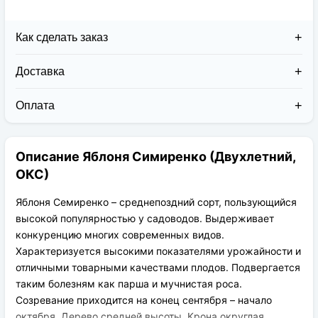
Как сделать заказ
Доставка
Доставка заказов в 2026 году осуществляется двумя
курьерскими службами:
Оплата
Новая Почта (от 1 до 3 дней в дороге);
Клиент может оплатить свой заказ:
Упаковка товара надежная и рассчитана для
При получении наложенным платежом;
транспортировки вплоть до 14 дней (с учётом
Описание Яблоня Симиренко (Двухлетний,
На карту приват банка перед отправкой;
хранения на складе).
По выставленному счёту (реквизитам
ОКС)
юридического лица);
Яблоня Семиренко – среднепоздний сорт, пользующийся
высокой популярностью у садоводов. Выдерживает
конкуренцию многих современных видов.
Характеризуется высокими показателями урожайности и
отличными товарными качествами плодов. Подвергается
таким болезням как парша и мучнистая роса.
Созревание приходится на конец сентября – начало
октября. Дерево средней высоты. Крона округлая.