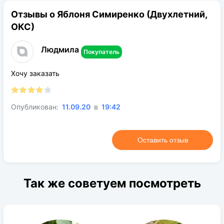
Период цветения:
Май
Отзывы о Яблоня Симиренко (Двухлетний,
Род:
Яблоня
ОКС)
Конечная размер:
До 5 м
Людмила
Расстояние посадки:
4-5 м
Покупатель
Требования к поливу:
Редкий
Хочу заказать
Солнечный свет:
Светлая сторона
Цвет растения:
Зелёный
Опубликован:
11.09.20
в
19:42
Требования
Глина, кислая почва, обычная почва
к грунту:
нормального качества, песок, чернозем
Оставить отзыв
Так же советуем посмотреть