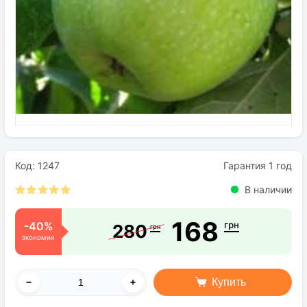
Семена
Удобрения
Средства защиты растений
Код: 1247
Гарантия 1 год
В наличии
168
-40%
грн
280
грн
экономия
Купить