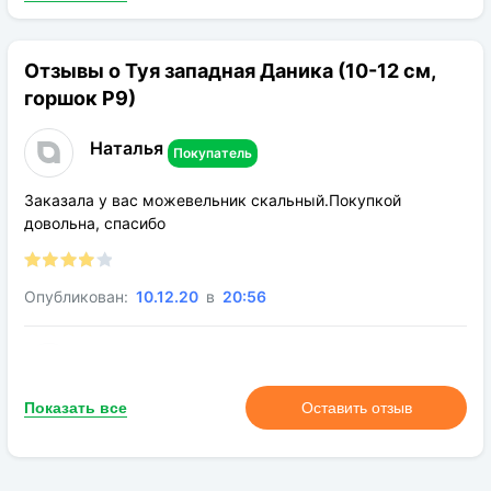
Актуальная высота саженца – 25-30 сантиметров.
Отзывы о Туя западная Даника (10-12 см,
горшок Р9)
Наталья
Покупатель
Заказала у вас можевельник скальный.Покупкой
довольна, спасибо
Опубликован:
10.12.20
в
20:56
Галюся
Покупатель
Показать все
Оставить отзыв
Добрый день. Заказывала себе такую. Очень довольна.
Радует уже несколько лет. Удобные размеры и не
прихотливая. Зимой конечно нужно не допускать, чтобы
снег не оставался близко к стволу. А так довольна очень.