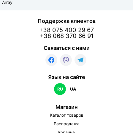
Опубликован:
04.08.19
в
10:07
Array
Диана
Поддержка клиентов
Покупатель
+38 075 400 29 67
Как заказать такой саженец за 35 грн
+38 068 370 66 91
Связаться с нами
Опубликован:
26.05.19
в
11:04
Анна
Покупатель
Язык на сайте
День добрый, скажите а саженцы 50см есть ли в
RU
UA
наличие и цена, заранее спасибо
Магазин
Опубликован:
04.05.19
в
14:25
Каталог товаров
Распродажа
Мудрый Садовник
Покупатель
Корзина