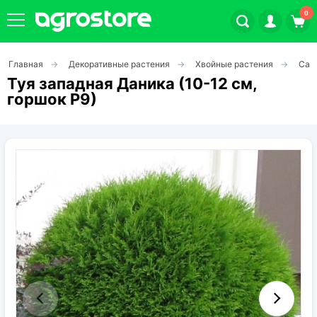
0
Главная
Декоративные растения
Хвойные растения
Саж
Плодовые кустарники
Туя западная Даника (10-12 см,
горшок Р9)
Плодовые растения
Декоративные растения
Цветы
Травы
Овощи (на посадку)
Штамбовые ягодные кусты