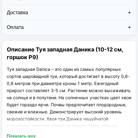
Доставка
Доставка заказов в 2026 году осуществляется двумя
курьерскими службами:
Оплата
Новая Почта (от 1 до 3 дней в дороге);
Клиент может оплатить свой заказ:
Упаковка товара надежная и рассчитана для
При получении наложенным платежом;
транспортировки вплоть до 14 дней (с учётом
Описание Туя западная Даника (10-12 см,
На карту приват банка перед отправкой;
хранения на складе).
По выставленному счёту (реквизитам
горшок Р9)
юридического лица);
Туя западная Danica – это один из самых популярных
сортов шаровидной туи, который достигает в высоту 0,6-
0,8 метров при диаметре кроны 1 метр. Ежегодный
прирост составляет 3-5 см. Растение можно высаживать
на солнце и в полутени. На солнечных участках цвет хвои
будет гораздо ярче. Почвы предпочитает плодородные,
свежие и влажные. Демонстрирует высокий уровень
морозостойкости. Хвоя туи Даника чешуйчатой
структуры, плоская, темно-зеленого цвета. Шишки
округлой формы, размером 8-12 мм, коричневого цвета.
Показать все