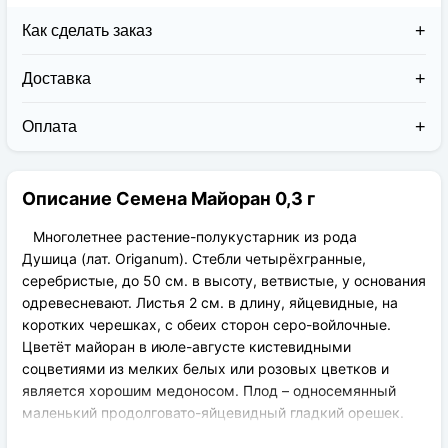
Как сделать заказ
Доставка
Доставка заказов в 2026 году осуществляется двумя
курьерскими службами:
Оплата
Новая Почта (от 1 до 3 дней в дороге);
Клиент может оплатить свой заказ:
Упаковка товара надежная и рассчитана для
При получении наложенным платежом;
транспортировки вплоть до 14 дней (с учётом
Описание Семена Майоран 0,3 г
На карту приват банка перед отправкой;
хранения на складе).
По выставленному счёту (реквизитам
юридического лица);
Многолетнее растение-полукустарник из рода
Душица (лат. Origanum). Стебли четырёхгранные,
серебристые, до 50 см. в высоту, ветвистые, у основания
одревесневают. Листья 2 см. в длину, яйцевидные, на
коротких черешках, с обеих сторон серо-войлочные.
Цветёт майоран в июле-августе кистевидными
соцветиями из мелких белых или розовых цветков и
является хорошим медоносом. Плод – односемянный
маленький продолговато-яйцевидный гладкий орешек.
Многие путают Майоран с его близким родственником –