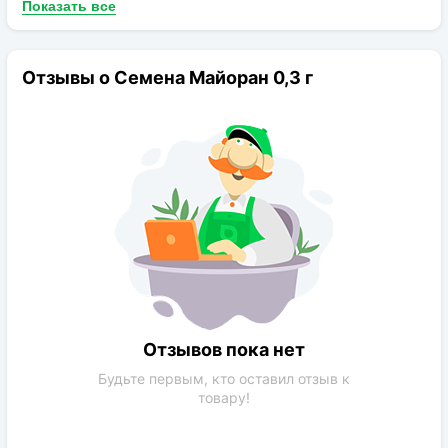
Показать все
Орегано (душицей), однако у Майорана более нежный,
сладковатый аромат и вкус.
В Украине майоран как многолетник можно
Отзывы о Семена Майоран 0,3 г
выращивать только в южных областях. В средней полосе
майоран выращивают как однолетнее растение, потому
что зимой мороз 10-12°С для него смертелен.
Отзывов пока нет
Будьте первым, кто оставил отзыв к
товару!