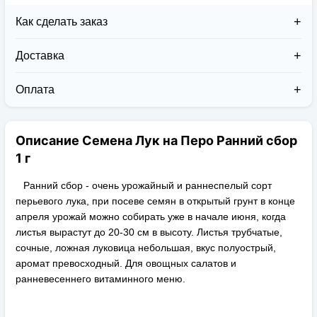
Как сделать заказ
Доставка
Доставка заказов в 2026 году осуществляется двумя
курьерскими службами:
Оплата
Новая Почта (от 1 до 3 дней в дороге);
Клиент может оплатить свой заказ:
Упаковка товара надежная и рассчитана для
При получении наложенным платежом;
транспортировки вплоть до 14 дней (с учётом
Описание Семена Лук на Перо Ранний сбор
На карту приват банка перед отправкой;
хранения на складе).
По выставленному счёту (реквизитам
1 г
юридического лица);
Ранний сбор - очень урожайный и раннеспелый сорт
перьевого лука, при посеве семян в открытый грунт в конце
апреля урожай можно собирать уже в начале июня, когда
листья вырастут до 20-30 см в высоту. Листья трубчатые,
сочные, ложная луковица небольшая, вкус полуострый,
аромат превосходный. Для овощных салатов и
ранневесеннего витаминного меню.