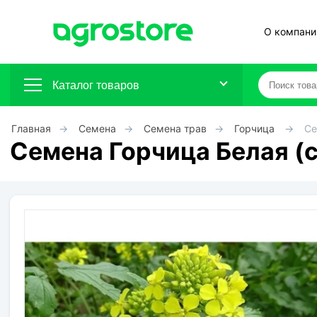
О компани
Каталог товаров
Главная
Семена
Семена трав
Горчица
Се
Плодовые кустарники
Семена Горчица Белая (с
Плодовые растения
Декоративные растения
Цветы