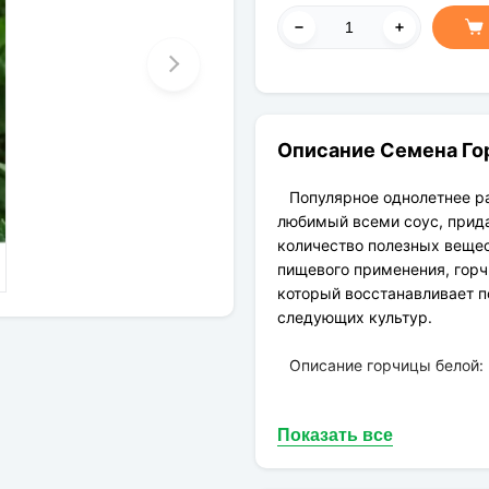
Описание Семена Гор
Популярное однолетнее р
любимый всеми соус, прид
количество полезных вещес
пищевого применения, горч
который восстанавливает по
следующих культур.
Описание горчицы белой:
однолетнее самоплодн
Показать все
отличный медонос;