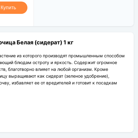
Новая Почта (от 1 до 3 дней в
Клиент может оплатить свой заказ:
дороге);
Купить
При получении наложенным
Упаковка товара надежная и
платежом;
рассчитана для транспортировки
На карту приват банка перед
вплоть до 14 дней (с учётом хранения
отправкой;
на складе).
По выставленному счёту
(реквизитам юридического лица);
чица Белая (сидерат) 1 кг
астение из которого производят промышленным способом
ающий блюдам остроту и яркость. Содержит огромное
тв, благотворно влияет на любой организм. Кроме
ицу выращивают как сидерат (зеленое удобрение),
чву, избавляет ее от вредителей и готовит к посадкам
ое растение;