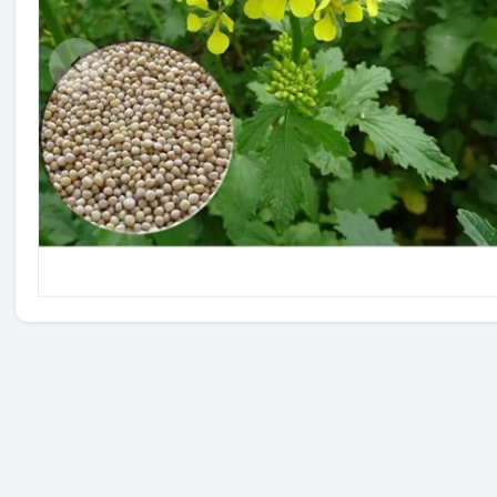
Травы
Овощи (на посадку)
Штамбовые ягодные кусты
Семена
Удобрения
Средства защиты растений