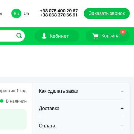
+38 075 400 29 67
ты
Ru
Ua
Заказать звонок
+38 068 370 66 91
0
Кабинет
Корзина
рантия 1 год
Как сделать заказ
В наличии
Доставка
Доставка заказов в 2026 году
осуществляется двумя курьерскими
Оплата
службами: