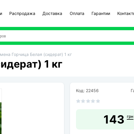
и
Распродажа
Доставка
Оплата
Гарантии
Контак
мена Горчица Белая (сидерат) 1 кг
идерат) 1 кг
Код: 22456
Га
143
грн