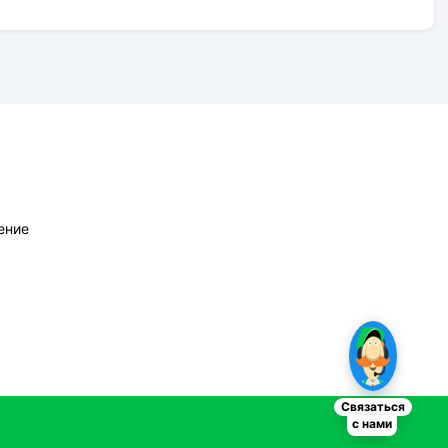
ение
Связаться
с нами