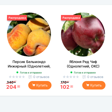
Распродажа
Распродажа
Персик Бельмондо
Яблоня Ред Чиф
Инжирный (Однолетний,
(Однолетний, ОКС)
ОКС)
Готов к отправке
Готов к отправке
0 отзывов
0 отзывов
340
170
грн
грн
Купить
Купить
204
102
грн
грн