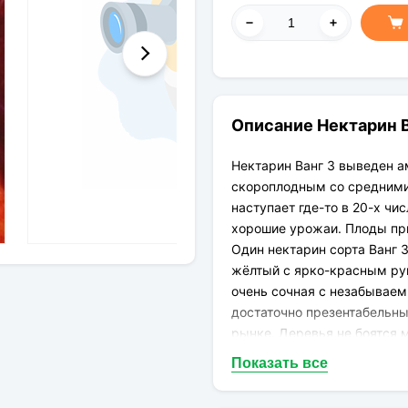
Описание Нектарин В
Нектарин Ванг 3 выведен а
скороплодным со средними
наступает где-то в 20-х ч
хорошие урожаи. Плоды при
Один нектарин сорта Ванг 
жёлтый с ярко-красным рум
очень сочная с незабывае
достаточно презентабельны
рынке. Деревья не боятся 
вредителям.
Показать все