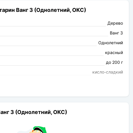
арин Ванг 3 (Однолетний, ОКС)
Дерево
Ванг 3
Однолетний
красный
до 200 г
кисло-сладкий
Ароматный
Самоопыляемый
апрель
Нектарин
анг 3 (Однолетний, ОКС)
до 4 м
3-5 м