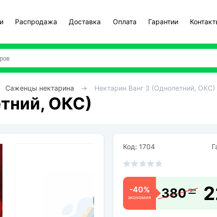
и
Распродажа
Доставка
Оплата
Гарантии
Контак
Саженцы нектарина
Нектарин Ванг 3 (Однолетний, ОКС)
етний, ОКС)
Код: 1704
Га
2
-40%
380
грн
экономия