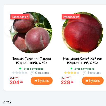
Распродажа
Распродажа
Персик Флеминг Фьюри
Нектарин Хоней Хейвен
(Однолетний, ОКС)
(Однолетний, ОКС)
Готов к отправке
Готов к отправке
0 отзывов
4 отзыва
340
380
грн
грн
Купить
Купить
204
228
грн
грн
Array