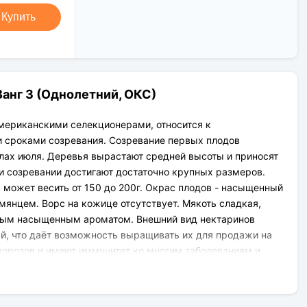
Новая Почта (от 1 до 3 дней в
Клиент может оплатить свой заказ:
дороге);
Купить
При получении наложенным
Упаковка товара надежная и
платежом;
рассчитана для транспортировки
На карту приват банка перед
вплоть до 14 дней (с учётом хранения
отправкой;
на складе).
По выставленному счёту
(реквизитам юридического лица);
анг 3 (Однолетний, ОКС)
мериканскими селекционерами, относится к
 сроками созревания. Созревание первых плодов
ислах июля. Деревья вырастают средней высоты и приносят
 созревании достигают достаточно крупных размеров.
3 может весить от 150 до 200г. Окрас плодов - насыщенный
янцем. Ворс на кожице отсутствует. Мякоть сладкая,
мым насыщенным ароматом. Внешний вид нектаринов
й, что даёт возможность выращивать их для продажи на
морозов и имеют иммунитет ко многим заболеваниям и