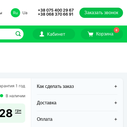
+38 075 400 29 67
ты
Ru
Ua
Заказать звонок
+38 068 370 66 91
0
Кабинет
Корзина
рантия 1 год
Как сделать заказ
В наличии
Доставка
28
грн
Доставка заказов в 2026 году
осуществляется двумя курьерскими
Оплата
службами: