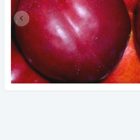
Травы
Овощи (на посадку)
Штамбовые ягодные кусты
Семена
Удобрения
Средства защиты растений