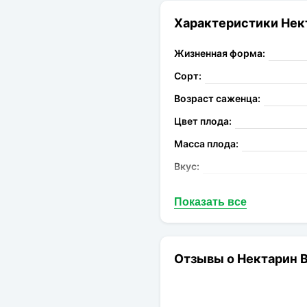
Характеристики Нект
Жизненная форма:
Сорт:
Возраст саженца:
Цвет плода:
Масса плода:
Вкус:
Запах:
Показать все
Опыление:
Период цветения:
Род:
Отзывы о Нектарин В
Конечная размер:
Расстояние посадки: