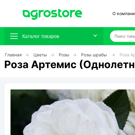
О компани
Каталог товаров
Главная
Цветы
Розы
Розы шрабы
Роза А
Плодовые кустарники
Роза Артемис (Однолетн
Плодовые растения
Декоративные растения
Цветы