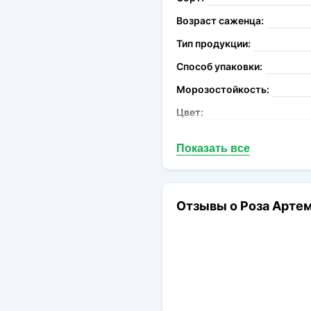
Возраст саженца:
Тип продукции:
Способ упаковки:
Морозостойкость:
Цвет:
Аромат:
Показать все
Устойчивость к болезням:
Высота растения:
Диаметр цветков:
Отзывы о Роза Артем
Цветение: