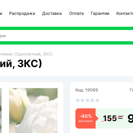
и
Распродажа
Доставка
Оплата
Гарантии
Контак
ртемис (Однолетний, ЗКС)
ий, ЗКС)
Код: 19069
Га
-40%
155
грн
экономия