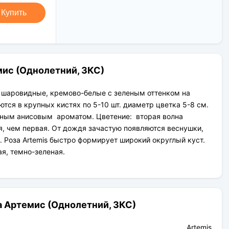
Новая Почта (от 1 до 3 дней в
Клиент может оплатить свой заказ:
дороге);
Купить
При получении наложенным
Упаковка товара надежная и
платежом;
рассчитана для транспортировки
На карту приват банка перед
вплоть до 14 дней (с учётом хранения
отправкой;
на складе).
По выставленному счёту
(реквизитам юридического лица);
ис (Однолетний, ЗКС)
 шаровидные, кремово-белые с зеленым оттенком на
тся в крупных кистях по 5-10 шт. диаметр цветка 5-8 см.
льным анисовым ароматом. Цветение: вторая волна
я, чем первая. От дождя зачастую появляются веснушки,
. Роза Artemis быстро формирует широкий округлый куст.
щая, темно-зеленая.
а Артемис (Однолетний, ЗКС)
Artemis