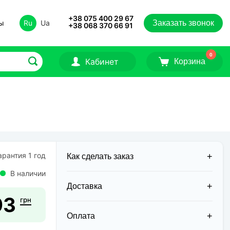
+38 075 400 29 67
ты
Ru
Ua
Заказать звонок
+38 068 370 66 91
0
Кабинет
Корзина
рантия 1 год
Как сделать заказ
В наличии
Доставка
93
грн
Доставка заказов в 2026 году
осуществляется двумя курьерскими
Оплата
службами: