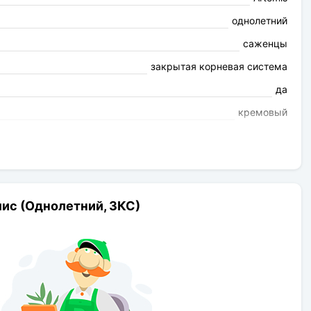
однолетний
саженцы
закрытая корневая система
да
кремовый
сильный
высокая
100-120см
5-8см
ис (Однолетний, ЗКС)
повторное