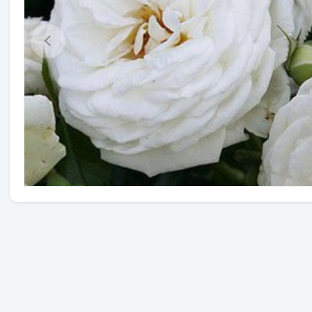
Травы
Овощи (на посадку)
Штамбовые ягодные кусты
Семена
Удобрения
Средства защиты растений