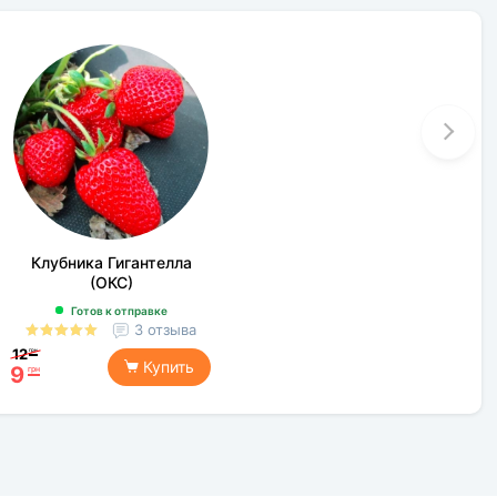
Клубника Гигантелла
(ОКС)
Готов к отправке
3 отзыва
12
грн
Купить
9
грн