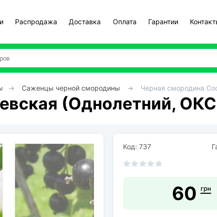
и
Распродажа
Доставка
Оплата
Гарантии
Контак
ы
Саженцы черной смородины
Черная смородина Соф
евская (Однолетний, ОКС
Код: 737
Га
60
грн