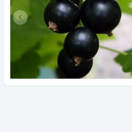
Травы
Овощи (на посадку)
Штамбовые ягодные кусты
Семена
Удобрения
Средства защиты растений