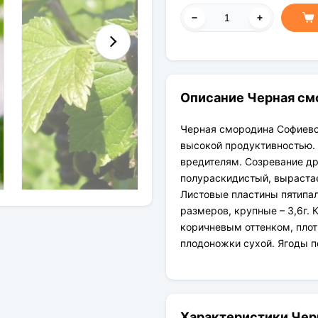
Описание Черная см
Черная смородина Софиевс
высокой продуктивностью.
вредителям. Созревание др
полураскидистый, вырастае
Листовые пластины пятипа
размеров, крупные – 3,6г. 
коричневым оттенком, плотн
плодоножки сухой. Ягоды п
Характеристики Чер