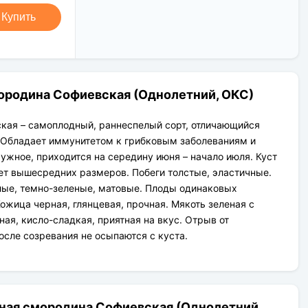
Новая Почта (от 1 до 3 дней в
Клиент может оплатить свой заказ:
дороге);
Купить
При получении наложенным
Упаковка товара надежная и
платежом;
рассчитана для транспортировки
На карту приват банка перед
вплоть до 14 дней (с учётом хранения
отправкой;
на складе).
По выставленному счёту
(реквизитам юридического лица);
ородина Софиевская (Однолетний, ОКС)
кая – самоплодный, раннеспелый сорт, отличающийся
 Обладает иммунитетом к грибковым заболеваниям и
ужное, приходится на середину июня – начало июля. Куст
т вышесредних размеров. Побеги толстые, эластичные.
лые, темно-зеленые, матовые. Плоды одинаковых
Кожица черная, глянцевая, прочная. Мякоть зеленая с
ая, кисло-сладкая, приятная на вкус. Отрыв от
осле созревания не осыпаются с куста.
ная смородина Софиевская (Однолетний,