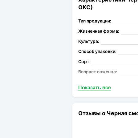
ОКС)
Тип продукции:
Жизненная форма:
Культура:
Способ упаковки:
Сорт:
Возраст саженца:
Созревание:
Показать все
Масcа плода:
Вкус плода:
Цвет плода:
Отзывы о Черная см
Урожайность:
Морозостойкость: