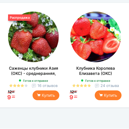
Распродажа
Саженцы клубники Азия
Клубника Королева
(ОКС) - среднеранняя,
Елизавета (ОКС)
крупноплодная,
Готов к отправке
Готов к отправке
морозоустойчивая
16 отзывов
24 отзыва
12
12
грн
грн
Купить
Купить
9
9
грн
грн