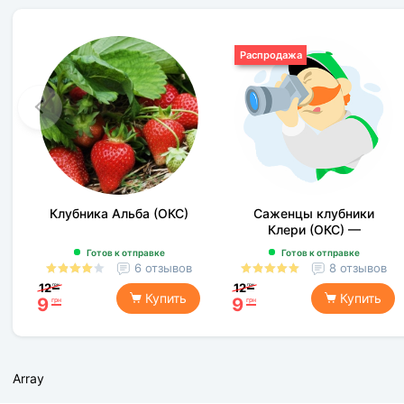
Распродажа
Клубника Альба (ОКС)
Саженцы клубники
Клери (ОКС) —
раннеспелая, сладкая,
Готов к отправке
Готов к отправке
морозостойкая
6 отзывов
8 отзывов
12
12
грн
грн
Купить
Купить
9
9
грн
грн
Array