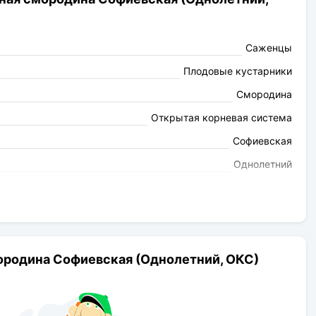
Саженцы
Плодовые кустарники
Смородина
Открытая корневая система
Софиевская
Однолетний
середина июня
3-3,6г
кисло-сладкий
Черный
ородина Софиевская (Однолетний, ОКС)
Высокая
Высокая