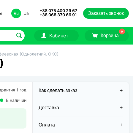
+38 075 400 29 67
ты
Ru
Ua
Заказать звонок
+38 068 370 66 91
0
Кабинет
Корзина
иевская (Однолетний, ОКС)
)
рантия 1 год
Как сделать заказ
В наличии
Доставка
Доставка заказов в 2026 году
осуществляется двумя курьерскими
Оплата
службами: