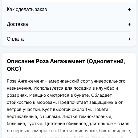
Как сделать заказ
Доставка
Доставка заказов в 2026 году осуществляется двумя
курьерскими службами:
Оплата
Новая Почта (от 1 до 3 дней в дороге);
Клиент может оплатить свой заказ:
Упаковка товара надежная и рассчитана для
При получении наложенным платежом;
транспортировки вплоть до 14 дней (с учётом
Описание Роза Ангажемент (Однолетний,
На карту приват банка перед отправкой;
хранения на складе).
По выставленному счёту (реквизитам
ОКС)
юридического лица);
Роза Ангажемент – американский сорт универсального
назначения. Используется для посадки в клумбах и
розариях. Изящно смотрится в букете. Обладает
стойкостью к морозам. Предпочитает защищенные от
ветров участки. Куст высотой около 1м. Побеги
вертикальные, с шипами. Листья темно-зеленые,
большие, густые. Цветение обильное, длительное – с мая
до первых заморозков. Цветы одиночные, бокаловидные,
средне-махровые, диаметром 9-10см. Окрас нежный,