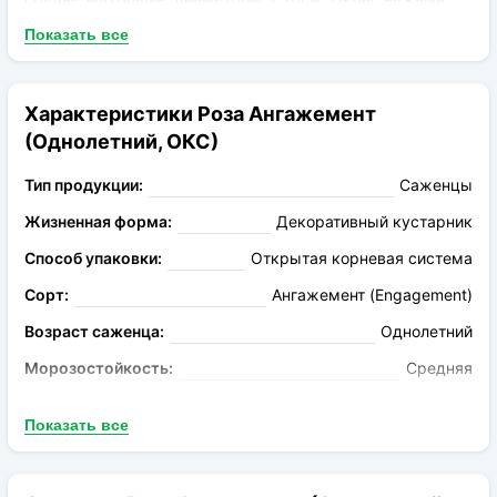
светло-розовый. Аромат средней насыщенности. Бутоны
Показать все
отлично сохраняются после срезки.
Характеристики Роза Ангажемент
(Однолетний, ОКС)
Тип продукции:
Саженцы
Жизненная форма:
Декоративный кустарник
Способ упаковки:
Открытая корневая система
Сорт:
Ангажемент (Engagement)
Возраст саженца:
Однолетний
Морозостойкость:
Средняя
Цвет:
светло-розовый
Показать все
Аромат:
Нежный
Высота растения:
80-100см