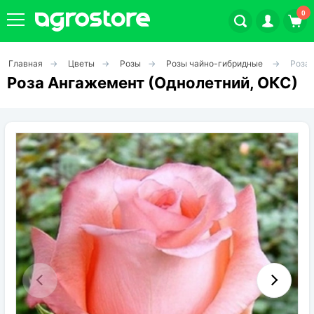
0
Главная
Цветы
Розы
Розы чайно-гибридные
Роза 
Плодовые кустарники
Роза Ангажемент (Однолетний, ОКС)
Плодовые растения
Декоративные растения
Цветы
Травы
Овощи (на посадку)
Штамбовые ягодные кусты