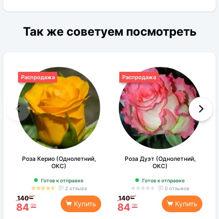
Так же советуем посмотреть
Распродажа
Распродажа
Роза Керио (Однолетний,
Роза Дуэт (Однолетний,
ОКС)
ОКС)
Готов к отправке
Готов к отправке
2 отзыва
0 отзывов
140
140
грн
грн
Купить
Купить
84
84
грн
грн