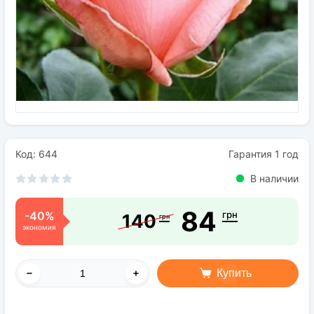
Семена
Удобрения
Средства защиты растений
Код: 644
Гарантия 1 год
В наличии
84
-40%
грн
140
грн
экономия
Купить