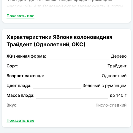
массой 120-140г. Основной окрас зелено-желтый, потом
появляется темно-красный румянец. Мякоть кремовая,
Показать все
средней плотности, сочная, мелкозерниста, кисло-
сладкая. Яблоки в погребе сохраняют свои качества до
января.
Характеристики Яблоня колоновидная
Трайдент (Однолетний, ОКС)
Жизненная форма:
Дерево
Сорт:
Трайдент
Возраст саженца:
Однолетний
Цвет плода:
Зеленый с румянцем
Масса плода:
до 140 г
Вкус:
Кисло-сладкий
Запах:
Ароматный
Показать все
Опыление:
Самоопыляемый