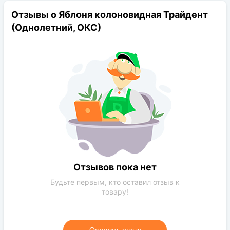
Период цветения:
май
Отзывы о Яблоня колоновидная Трайдент
Род:
Яблоня
(Однолетний, ОКС)
Конечная размер:
до 2.5 м
Расстояние посадки:
1-1.2 м
Требования к поливу:
Умеренное
Солнечный свет:
солнечная сторона
Цвет растения:
Зеленый
Требования к грунту:
обычная почва,чернозем
Отзывов пока нет
Будьте первым, кто оставил отзыв к
товару!