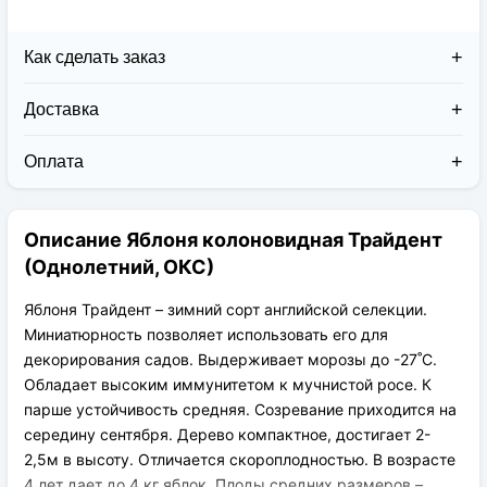
Как сделать заказ
Доставка
Доставка заказов в 2026 году осуществляется двумя
курьерскими службами:
Оплата
Новая Почта (от 1 до 3 дней в дороге);
Клиент может оплатить свой заказ:
Упаковка товара надежная и рассчитана для
При получении наложенным платежом;
транспортировки вплоть до 14 дней (с учётом
Описание Яблоня колоновидная Трайдент
На карту приват банка перед отправкой;
хранения на складе).
По выставленному счёту (реквизитам
(Однолетний, ОКС)
юридического лица);
Яблоня Трайдент – зимний сорт английской селекции.
Миниатюрность позволяет использовать его для
декорирования садов. Выдерживает морозы до -27˚С.
Обладает высоким иммунитетом к мучнистой росе. К
парше устойчивость средняя. Созревание приходится на
середину сентября. Дерево компактное, достигает 2-
2,5м в высоту. Отличается скороплодностью. В возрасте
4 лет дает до 4 кг яблок. Плоды средних размеров –