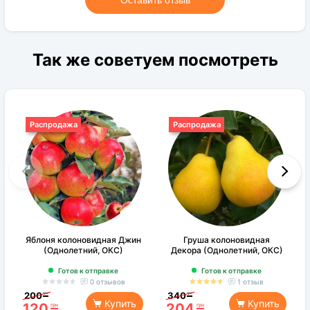
Оставить отзыв
Так же советуем посмотреть
Распродажа
Распродажа
Яблоня колоновидная Джин
Груша колоновидная
(Однолетний, ОКС)
Декора (Однолетний, ОКС)
Готов к отправке
Готов к отправке
0 отзывов
1 отзыв
200
340
грн
грн
Купить
Купить
120
204
грн
грн