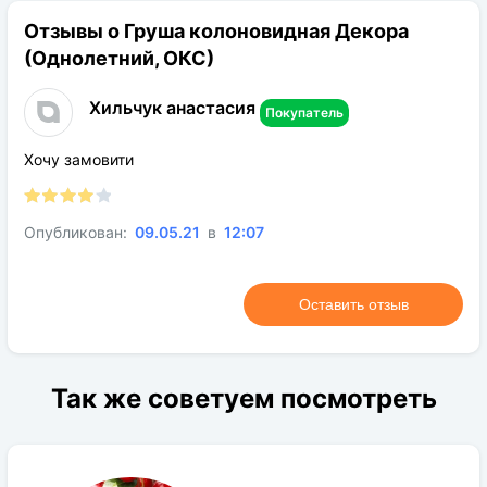
Период цветения:
Июнь
Отзывы о Груша колоновидная Декора
Род:
Яблоня
(Однолетний, ОКС)
Конечная размер:
до 2,5 м
Хильчук анастасия
Расстояние посадки:
1,1 м
Покупатель
Требования к поливу:
Умеренное
Хочу замовити
Солнечный свет:
Солнце
Цвет растения:
Зеленый
Опубликован:
09.05.21
в
12:07
Требования к грунту:
Глина, чернозем, кислая почва
Оставить отзыв
Так же советуем посмотреть