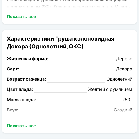
средним весом 230г. Кожица соломенно-желтая. Мякоть
белая, нежная, сочная, таящая во рту, ароматная. Вкус
Показать все
десертный, кисло-сладкий. Созревание приходится на
конец августа.
Характеристики Груша колоновидная
Декора (Однолетний, ОКС)
Жизненная форма:
Дерево
Сорт:
Декора
Возраст саженца:
Однолетний
Цвет плода:
Желтый с румянцем
Масса плода:
250г
Вкус:
Сладкий
Запах:
Ароматный
Показать все
Опыление:
Дюшес, Санреми, Медовая