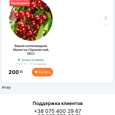
Распродажа
Вишня колоновидная
Малютка (Однолетний,
ОКС)
Готов к отправке
0 отзывов
200
грн
Купить
Array
Поддержка клиентов
+38 075 400 29 67