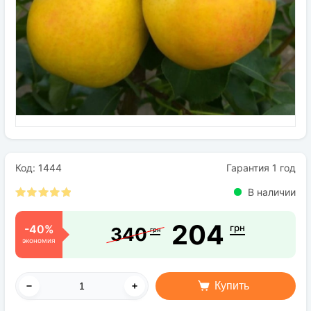
Семена
Удобрения
Средства защиты растений
Код: 1444
Гарантия 1 год
В наличии
204
-40%
грн
340
грн
экономия
Купить