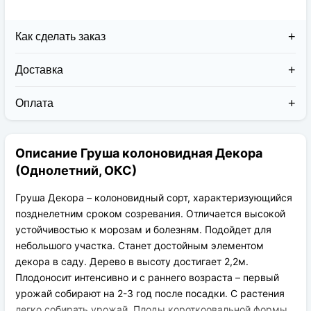
Как сделать заказ
Доставка
Доставка заказов в 2026 году осуществляется двумя
курьерскими службами:
Оплата
Новая Почта (от 1 до 3 дней в дороге);
Клиент может оплатить свой заказ:
Упаковка товара надежная и рассчитана для
При получении наложенным платежом;
транспортировки вплоть до 14 дней (с учётом
Описание Груша колоновидная Декора
На карту приват банка перед отправкой;
хранения на складе).
По выставленному счёту (реквизитам
(Однолетний, ОКС)
юридического лица);
Груша Декора – колоновидный сорт, характеризующийся
позднелетним сроком созревания. Отличается высокой
устойчивостью к морозам и болезням. Подойдет для
небольшого участка. Станет достойным элементом
декора в саду. Дерево в высоту достигает 2,2м.
Плодоносит интенсивно и с раннего возраста – первый
урожай собирают на 2-3 год после посадки. С растения
легко собирать урожай. Плоды короткоовальной формы,