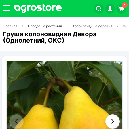
0
Главная
Плодовые растения
Колоновидные деревья
Саж
Плодовые кустарники
Груша колоновидная Декора
(Однолетний, ОКС)
Плодовые растения
Декоративные растения
Цветы
Травы
Овощи (на посадку)
Штамбовые ягодные кусты