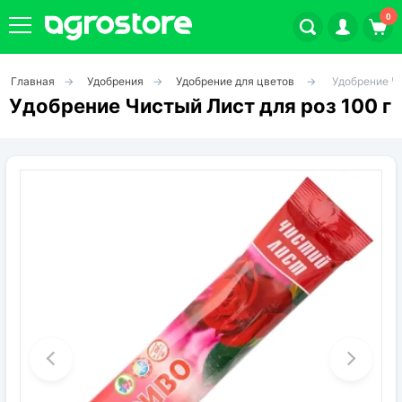
0
Главная
Удобрения
Удобрение для цветов
Удобрение Чи
Плодовые кустарники
Удобрение Чистый Лист для роз 100 г
Плодовые растения
Декоративные растения
Цветы
Травы
Овощи (на посадку)
Штамбовые ягодные кусты