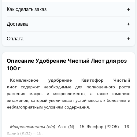
Как сделать заказ
Доставка
Доставка заказов в 2026 году осуществляется двумя
курьерскими службами:
Оплата
Новая Почта (от 1 до 3 дней в дороге);
Клиент может оплатить свой заказ:
Упаковка товара надежная и рассчитана для
При получении наложенным платежом;
транспортировки вплоть до 14 дней (с учётом
Описание Удобрение Чистый Лист для роз
На карту приват банка перед отправкой;
хранения на складе).
По выставленному счёту (реквизитам
100 г
юридического лица);
Комплексное удобрение Квитофор Чистый
лист
содержит необходимые для полноценного роста
растения макро- и микроэлементы, а также комплекс
витаминов, который увеличивает устойчивость к болезням и
неблагоприятным условиям содержания.
Макроэлементы (г/л):
Азот (N) – 15. Фосфор (P2О5) – 16.
Калий (K2О) – 15.