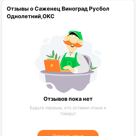
Морозостойкость:
-26 °C
Отзывы о Саженец Виноград Русбол
Вес ягод:
3-5 г
Однолетний,ОКС
Вес грозди:
400-600 г
Форма ягод:
Овальная
Транспортабельность:
Высокая
Форма грозди:
коническая
Срок вызревания:
115-125 дней
Отзывов пока нет
Будьте первым, кто оставил отзыв к
товару!