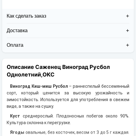
Как сделать заказ
Доставка
Доставка заказов в 2026 году осуществляется двумя
курьерскими службами:
Оплата
Новая Почта (от 1 до 3 дней в дороге);
Клиент может оплатить свой заказ:
Упаковка товара надежная и рассчитана для
При получении наложенным платежом;
транспортировки вплоть до 14 дней (с учётом
Описание Саженец Виноград Русбол
На карту приват банка перед отправкой;
хранения на складе).
По выставленному счёту (реквизитам
Однолетний,ОКС
юридического лица);
Виноград Киш-миш Русбол
– раннеспелый бессемянный
сорт, который ценится за высокую урожайность и
зимостойкость. Используется для употребления в свежем
виде, а также на сушку.
Куст
среднерослый. Плодоносных побегов около 90%.
Культура склонна к перегрузке.
Ягоды
овальные, без косточек, весом от 3 до 5 г каждая.