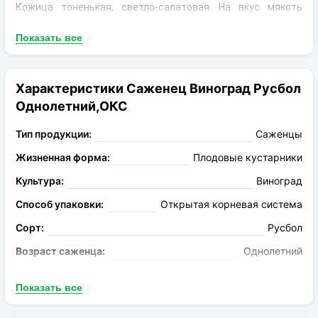
Кожица тоненькая, светло-салатовая. На вкус мякоть
сладкая и сочная. Плоды собраны в средне плотные грозди
Показать все
конической формы массой от 600 до 1000 г.
Вегетационный период
длится от 115 до 125 дней.
Устойчивость
к различным заболеваниям отличная.
Характеристики Саженец Виноград Русбол
Однолетний,ОКС
Морозостойкость
на достойном уровне. Понижение
температуры до -25°С переносятся без дополнительного
Тип продукции:
Саженцы
утеплени
Жизненная форма:
Плодовые кустарники
Культура:
Виноград
Способ упаковки:
Открытая корневая система
Сорт:
Русбол
Возраст саженца:
Однолетний
Вкус плода:
сладкий
Показать все
Цвет плода:
Зеленый