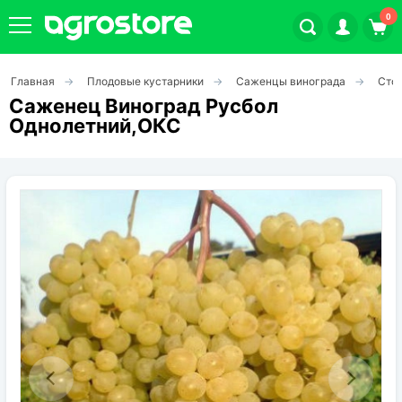
0
Главная
Плодовые кустарники
Саженцы винограда
Стол
Плодовые кустарники
Саженец Виноград Русбол
Однолетний,ОКС
Плодовые растения
Декоративные растения
Цветы
Травы
Овощи (на посадку)
Штамбовые ягодные кусты