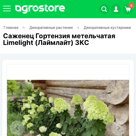
0
Главная
Декоративные растения
Декоративные кустарники
Плодовые кустарники
Саженец Гортензия метельчатая
Limelight (Лаймлайт) ЗКС
Плодовые растения
Декоративные растения
Цветы
Травы
Овощи (на посадку)
Штамбовые ягодные кусты