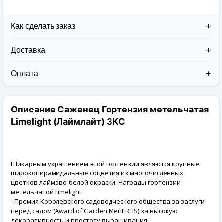
Как сделать заказ
Доставка
Доставка заказов в 2026 году осуществляется двумя
курьерскими службами:
Оплата
Новая Почта (от 1 до 3 дней в дороге);
Клиент может оплатить свой заказ:
Упаковка товара надежная и рассчитана для
При получении наложенным платежом;
транспортировки вплоть до 14 дней (с учётом
Описание Саженец Гортензия метельчатая
На карту приват банка перед отправкой;
хранения на складе).
По выставленному счёту (реквизитам
Limelight (Лаймлайт) ЗКС
юридического лица);
Шикарным украшением этой гортензии являются крупные
широкопирамидальные соцветия из многочисленных
цветков лаймово-белой окраски. Награды гортензии
метельчатой Limelight:
- Премия Королевского садоводческого общества за заслуги
перед садом (Award of Garden Merit RHS) за высокую
декоративность и простоту выращивания.