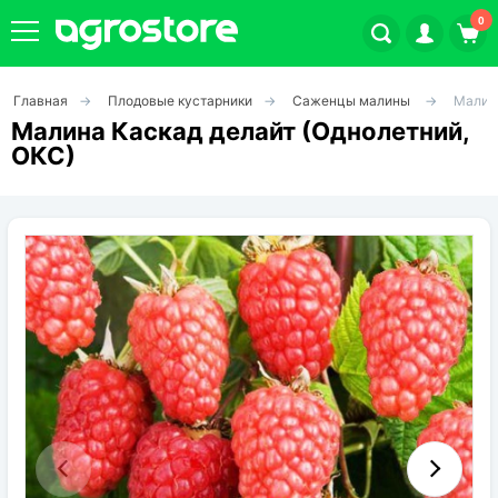
0
Главная
Плодовые кустарники
Саженцы малины
Малина
Плодовые кустарники
Малина Каскад делайт (Однолетний,
ОКС)
Плодовые растения
Декоративные растения
Цветы
Травы
Овощи (на посадку)
Штамбовые ягодные кусты