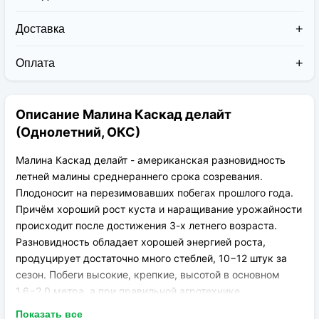
Доставка
Доставка заказов в 2026 году осуществляется двумя
курьерскими службами:
Оплата
Новая Почта (от 1 до 3 дней в дороге);
Клиент может оплатить свой заказ:
Упаковка товара надежная и рассчитана для
При получении наложенным платежом;
транспортировки вплоть до 14 дней (с учётом
Описание Малина Каскад делайт
На карту приват банка перед отправкой;
хранения на складе).
По выставленному счёту (реквизитам
(Однолетний, ОКС)
юридического лица);
Малина Каскад делайт - американская разновидность
летней малины среднераннего срока созревания.
Плодоносит на перезимовавших побегах прошлого года.
Причём хороший рост куста и наращивание урожайности
происходит после достижения 3-х летнего возраста.
Разновидность обладает хорошей энергией роста,
продуцирует достаточно много стеблей, 10−12 штук за
сезон. Побеги высокие, крепкие, высотой в основном
1,6−2,0 метра, а при правильной агротехнике
вымахивают до 2,5 метров. Побеги полуштамбового типа,
Показать все