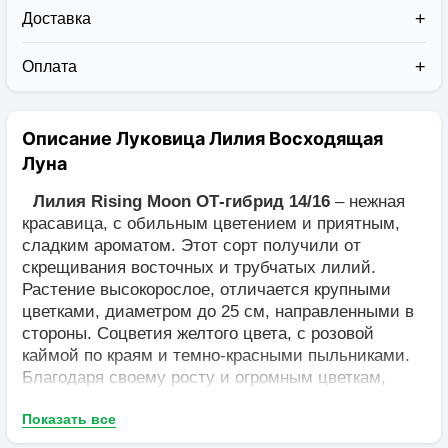
Доставка
Доставка заказов в 2026 году осуществляется двумя
курьерскими службами:
Оплата
Новая Почта (от 1 до 3 дней в дороге);
Клиент может оплатить свой заказ:
Упаковка товара надежная и рассчитана для
При получении наложенным платежом;
транспортировки вплоть до 14 дней (с учётом
Описание Луковица Лилия Восходящая
На карту приват банка перед отправкой;
хранения на складе).
По выставленному счёту (реквизитам
Луна
юридического лица);
Лилия Rising Moon ОТ-гибрид 14/16
– нежная
красавица, с обильным цветением и приятным,
сладким ароматом. Этот сорт получили от
скрещивания восточных и трубчатых лилий.
Растение высокорослое, отличается крупными
цветками, диаметром до 25 см, направленными в
стороны. Соцветия желтого цвета, с розовой
каймой по краям и темно-красными пыльниками.
Благодаря своему росту и огромным цветкам,
лилия будет выгодно выделяться в цветнике
Показать все
среди других растений. Она зацветает в первый
год посадки, в июле. Цветы используют для