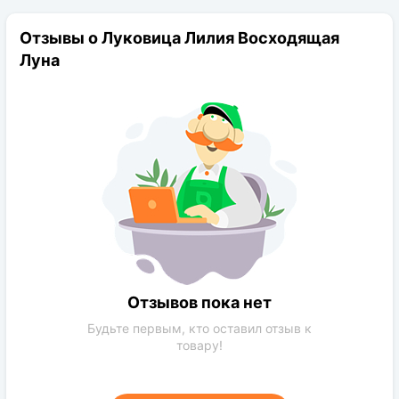
среза. Это неприхотливое растение, имеет
высокую устойчивость к грибковым заболеваниям
Отзывы о Луковица Лилия Восходящая
и морозам.
Луна
Отзывов пока нет
Будьте первым, кто оставил отзыв к
товару!