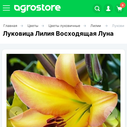
0
Главная
Цветы
Цветы луковичные
Лилии
Луковиц
Плодовые кустарники
Луковица Лилия Восходящая Луна
Плодовые растения
Декоративные растения
Цветы
Травы
Овощи (на посадку)
Штамбовые ягодные кусты