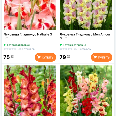
Луковица Гладиолус Nathalie 3
Луковица Гладиолус Mon Amour
шт
3 шт
Готов к отправке
Готов к отправке
0 отзывов
0 отзывов
75
79
грн
грн
Купить
Купить