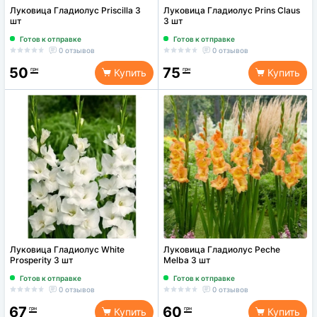
Луковица Гладиолус Priscilla 3
Луковица Гладиолус Prins Claus
шт
3 шт
Готов к отправке
Готов к отправке
0 отзывов
0 отзывов
50
75
грн
грн
Купить
Купить
Луковица Гладиолус White
Луковица Гладиолус Peche
Prosperity 3 шт
Melba 3 шт
Готов к отправке
Готов к отправке
0 отзывов
0 отзывов
67
60
грн
грн
Купить
Купить