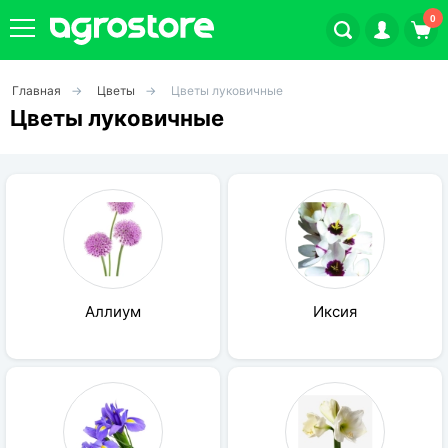
0
Главная
Цветы
Цветы луковичные
Плодовые кустарники
Цветы луковичные
Плодовые растения
Декоративные растения
Цветы
Аллиум
Иксия
Травы
Овощи (на посадку)
Штамбовые ягодные кусты