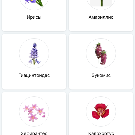
Семена
Ирисы
Амариллис
Удобрения
Средства защиты растений
Гиацинтоидес
Эукомис
Зефирантес
Калохортус