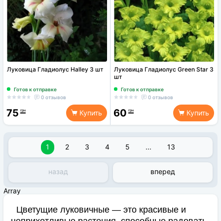
Луковица Гладиолус Halley 3 шт
Луковица Гладиолус Green Star 3
шт
Готов к отправке
Готов к отправке
0 отзывов
0 отзывов
75
60
грн
грн
Купить
Купить
1
2
3
4
5
...
13
назад
вперед
Array
Цветущие луковичные — это красивые и