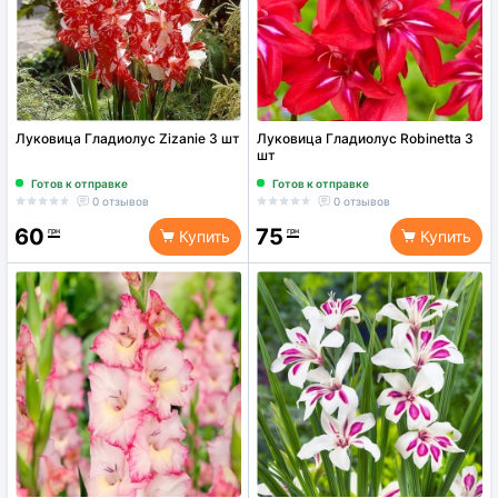
Луковица Гладиолус Zizanie 3 шт
Луковица Гладиолус Robinetta 3
шт
Готов к отправке
Готов к отправке
0 отзывов
0 отзывов
60
75
грн
грн
Купить
Купить