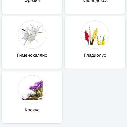
Фрезия
Хионодокса
Гименокаллис
Гладиолус
Крокус