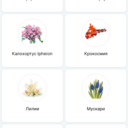
Калохортус Ipheion
Крокосмия
Лилии
Мускари