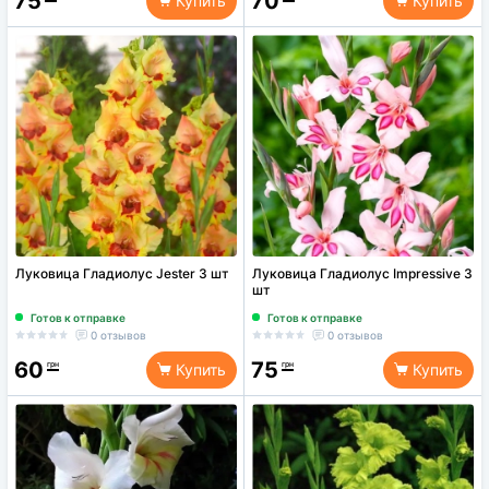
75
70
Купить
Купить
Луковица Гладиолус Jester 3 шт
Луковица Гладиолус Impressive 3
шт
Готов к отправке
Готов к отправке
0 отзывов
0 отзывов
60
75
грн
грн
Купить
Купить