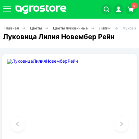
0
Главная
Цветы
Цветы луковичные
Лилии
Луковиц
Плодовые кустарники
Луковица Лилия Новембер Рейн
Плодовые растения
Декоративные растения
Цветы
Травы
Овощи (на посадку)
Штамбовые ягодные кусты