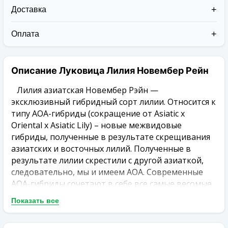
Доставка
Доставка заказов в 2026 году осуществляется двумя
курьерскими службами:
Оплата
Новая Почта (от 1 до 3 дней в дороге);
Клиент может оплатить свой заказ:
Упаковка товара надежная и рассчитана для
При получении наложенным платежом;
транспортировки вплоть до 14 дней (с учётом
Описание Луковица Лилия Новембер Рейн
На карту приват банка перед отправкой;
хранения на складе).
По выставленному счёту (реквизитам
юридического лица);
Лилия азиатская Новембер Рэйн —
эксклюзивный гибридный сорт лилии. Относится к
типу АОА-гибриды (сокращение от Asiatic x
Oriental x Asiatic Lily) – новые межвидовые
гибриды, полученные в результате скрещивания
азиатских и восточных лилий. Полученные в
результате лилии скрестили с другой азиаткой,
следовательно, мы и имеем AOA. Современные
АОА-гибриды сочетают в себе все самые весомые
преимущества от родительских видов. Главным
Показать все
из достоинств считается их необычайная
выносливость при минусовых температурах и