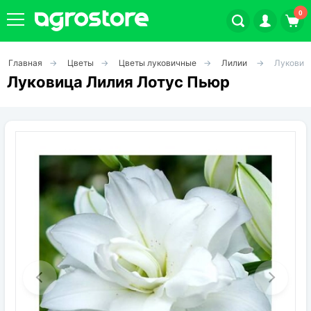
0
Главная
Цветы
Цветы луковичные
Лилии
Луковиц
Плодовые кустарники
Луковица Лилия Лотус Пьюр
Плодовые растения
Декоративные растения
Цветы
Травы
Овощи (на посадку)
Штамбовые ягодные кусты