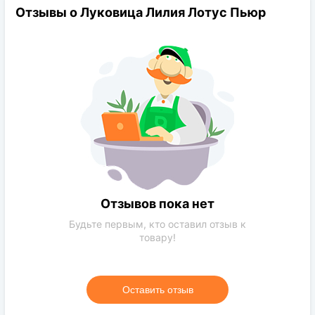
Отзывы о Луковица Лилия Лотус Пьюр
посадка луковиц лилий: весной — апрель-май,
осенью — август-сентябрь;
участок: солнечный, допустима полутень;
почва: плодородная, водопроницаемая, легкая;
полив: умеренный, нельзя допускать пересыхания
земли и застоя влаги, что может привести к гниению
луковиц;
удобрение: после схода снега, в период
бутонизации, после окончания цветения;
глубина посадки: 15-20 см;
Отзывов пока нет
Будьте первым, кто оставил отзыв к
расстояние между луковицами: 20 см;
товару!
зимостойкость восточных гибридов лилий: зона 3-4,
на зиму участок замульчируйте;
тип посадочного материала: луковицы.
Оставить отзыв