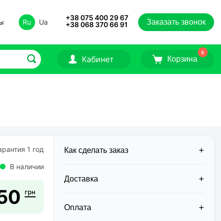
+38 075 400 29 67
ты
Ru
Ua
Заказать звонок
+38 068 370 66 91
0
Кабинет
Корзина
рантия 1 год
Как сделать заказ
В наличии
Доставка
50
грн
Доставка заказов в 2026 году
осуществляется двумя курьерскими
Оплата
службами: