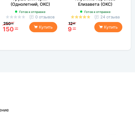
(Однолетний, ОКС)
Елизавета (ОКС)
Готов к отправке
Готов к отправке
0 отзывов
24 отзыва
250
12
грн
грн
Купить
Купить
150
9
грн
грн
ение