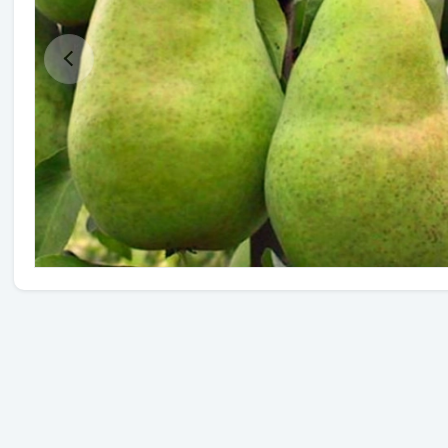
Травы
Овощи (на посадку)
Штамбовые ягодные кусты
Семена
Удобрения
Средства защиты растений