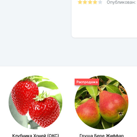
Солнечный свет:
Опубликован:
Цвет растения:
Требования к грунту:
Распродажа
Клубника Хоней (ОКС)
Груша Бере Жиффар