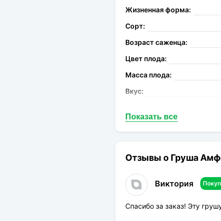
Жизненная форма:
Сорт:
Возраст саженца:
Цвет плода:
Масса плода:
Вкус:
Запах:
Показать все
Опыление:
Период цветения:
Род:
Отзывы о Груша Амф
Конечная размер:
Виктория
Покуп
Расстояние посадки:
Требования к поливу:
Спасибо за заказ! Эту груш