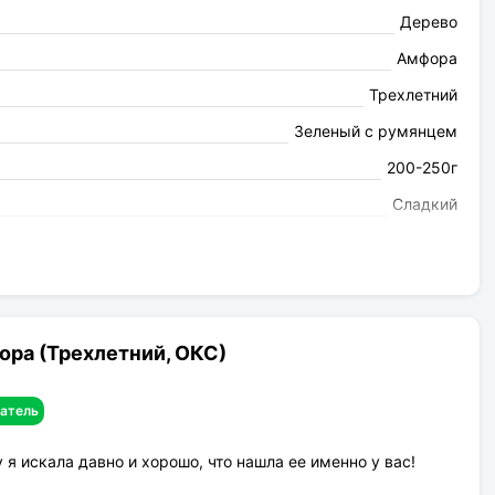
Дерево
Амфора
Трехлетний
Зеленый с румянцем
200-250г
Сладкий
Ароматная
Любимица Клаппа
май
Груша
ора (Трехлетний, ОКС)
до 4 м
атель
4-5 м
Умеренное
у я искала давно и хорошо, что нашла ее именно у вас!