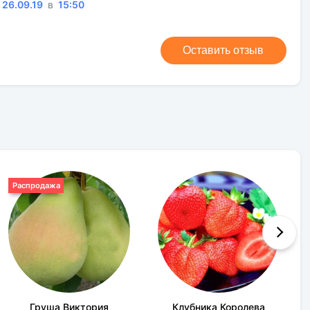
солнечная сторона,полутень
26.09.19
в
15:50
Зеленый
Чернозем,обычная почва,глина
Оставить отзыв
Распродажа
Груша Виктория
Клубника Королева