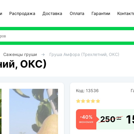
и
Распродажа
Доставка
Оплата
Гарантии
Контак
Саженцы груши
Груша Амфора (Трехлетний, ОКС)
ий, ОКС)
Код: 13536
Га
1
-40%
250
грн
экономия