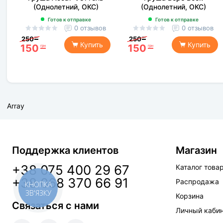
(Однолетний, ОКС)
(Однолетний, ОКС)
Готов к отправке
Готов к отправке
0 отзывов
0 отзывов
250
250
грн
грн
Купить
Купить
150
150
грн
грн
Array
Поддержка клиентов
Магазин
+38 075 400 29 67
Каталог това
+38 068 370 66 91
Распродажа
КНОПКА
ЗВ'ЯЗКУ
Корзина
Связаться с нами
Личный каби