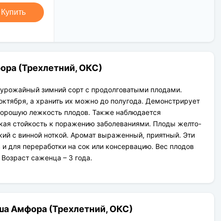
Новая Почта (от 1 до 3 дней в
Клиент может оплатить свой заказ:
дороге);
Купить
При получении наложенным
Упаковка товара надежная и
платежом;
рассчитана для транспортировки
На карту приват банка перед
вплоть до 14 дней (с учётом хранения
отправкой;
на складе).
По выставленному счёту
(реквизитам юридического лица);
ора (Трехлетний, ОКС)
оурожайный зимний сорт с продолговатыми плодами.
октября, а хранить их можно до полугода. Демонстрирует
хорошую лежкость плодов. Также наблюдается
кая стойкость к поражению заболеваниями. Плоды желто-
кий с винной ноткой. Аромат выраженный, приятный. Эти
 и для переработки на сок или консервацию. Вес плодов
 Возраст саженца – 3 года.
ша Амфора (Трехлетний, ОКС)