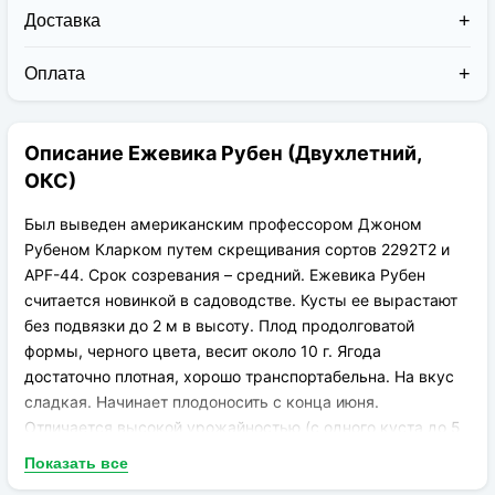
Доставка
Доставка заказов в 2026 году осуществляется двумя
курьерскими службами:
Оплата
Новая Почта (от 1 до 3 дней в дороге);
Клиент может оплатить свой заказ:
Упаковка товара надежная и рассчитана для
При получении наложенным платежом;
транспортировки вплоть до 14 дней (с учётом
Описание Ежевика Рубен (Двухлетний,
На карту приват банка перед отправкой;
хранения на складе).
По выставленному счёту (реквизитам
ОКС)
юридического лица);
Был выведен американским профессором Джоном
Рубеном Кларком путем скрещивания сортов 2292T2 и
APF-44. Срок созревания – средний. Ежевика Рубен
считается новинкой в садоводстве. Кусты ее вырастают
без подвязки до 2 м в высоту. Плод продолговатой
формы, черного цвета, весит около 10 г. Ягода
достаточно плотная, хорошо транспортабельна. На вкус
сладкая. Начинает плодоносить с конца июня.
Отличается высокой урожайностью (с одного куста до 5
кг). Ежевика содержит в себе витамины группы А, В, С, Е,
Показать все
К, Р, считается диетической, низкокалорийной ягодой.