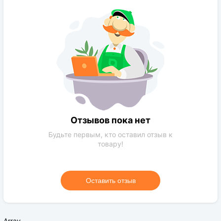
Устойчивость к болезням:
Высокая
Транспортабельность:
Средняя
Светолюбивое:
Да
Наличие колючек и шипов:
Нет
Кратность плодоношения:
2
Требования к поливу:
Уменренный
Отзывов пока нет
Будьте первым, кто оставил отзыв к
товару!
Оставить отзыв
Array