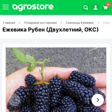
0
Главная
Плодовые кустарники
Саженцы ежевики
Ежеви
Плодовые кустарники
Ежевика Рубен (Двухлетний, ОКС)
Плодовые растения
Декоративные растения
Цветы
Травы
Овощи (на посадку)
Штамбовые ягодные кусты