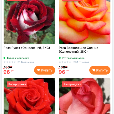
Роза Рулет (Однолетний, ЗКС)
Роза Восходящее Солнце
(Однолетний, ЗКС)
Готов к отправке
Готов к отправке
0 отзывов
0 отзывов
160
160
грн
грн
Купить
Купить
96
96
грн
грн
Распродажа
Распродажа