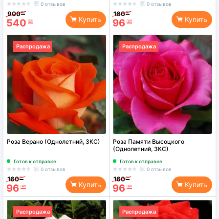
0 отзывов
0 отзывов
900
160
грн
грн
Купить
Купить
540
96
Семена
грн
грн
Распродажа
Распродажа
Удобрения
Средства защиты растений
Роза Верано (Однолетний, ЗКС)
Роза Памяти Высоцкого
(Однолетний, ЗКС)
Готов к отправке
Готов к отправке
0 отзывов
0 отзывов
160
160
грн
грн
Купить
Купить
96
96
грн
грн
Распродажа
Распродажа