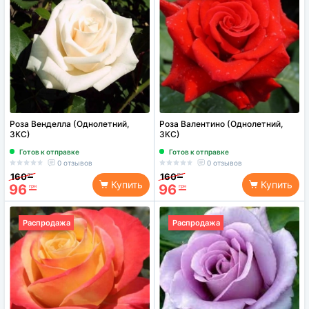
Роза Венделла (Однолетний,
Роза Валентино (Однолетний,
ЗКС)
ЗКС)
Готов к отправке
Готов к отправке
0 отзывов
0 отзывов
160
160
грн
грн
Купить
Купить
96
96
грн
грн
Распродажа
Распродажа