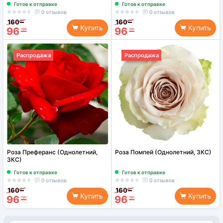
Готов к отправке
Готов к отправке
0 отзывов
0 отзывов
160
160
грн
грн
Купить
Купить
96
96
грн
грн
Распродажа
Распродажа
Роза Преферанс (Однолетний,
Роза Помпей (Однолетний, ЗКС)
ЗКС)
Готов к отправке
Готов к отправке
0 отзывов
0 отзывов
160
160
грн
грн
Купить
Купить
96
96
грн
грн