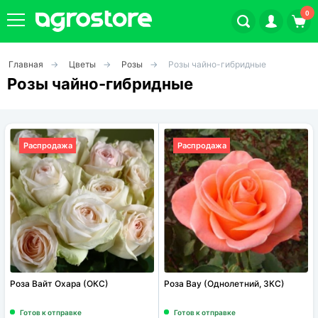
0
Главная
Цветы
Розы
Розы чайно-гибридные
Плодовые кустарники
Розы чайно-гибридные
Плодовые растения
Распродажа
Распродажа
Декоративные растения
Цветы
Травы
Овощи (на посадку)
Роза Вайт Охара (ОКС)
Роза Вау (Однолетний, ЗКС)
Штамбовые ягодные кусты
Готов к отправке
Готов к отправке