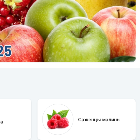
Саженцы малины
ка