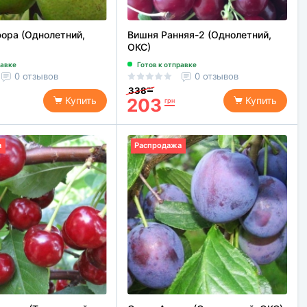
ора (Однолетний,
Вишня Ранняя-2 (Однолетний,
ОКС)
равке
Готов к отправке
0 отзывов
0 отзывов
338
грн
203
Купить
Купить
грн
а
Распродажа