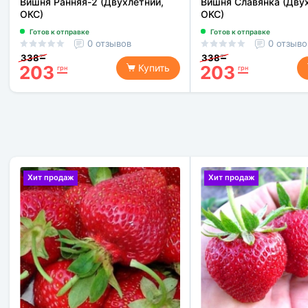
Вишня Ранняя-2 (Двухлетний,
Вишня Славянка (Дву
ОКС)
ОКС)
Готов к отправке
Готов к отправке
0 отзывов
0 отзыво
338
338
грн
грн
203
203
Купить
грн
грн
Хит продаж
Хит продаж