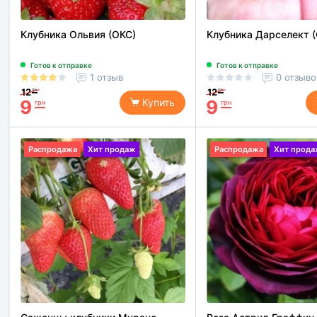
Клубника Ольвия (ОКС)
Клубника Дарселект 
Готов к отправке
Готов к отправке
1 отзыв
0 отзыво
12
12
грн
грн
9
9
Купить
грн
грн
Распродажа
Хит продаж
Распродажа
Хит прод