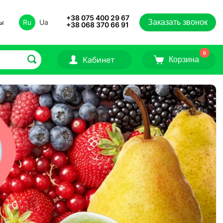
+38 075 400 29 67
ты
Ru
Ua
Заказать звонок
+38 068 370 66 91
0
Кабинет
Корзина