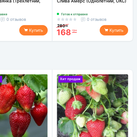
янка (Трехлетний,
Cлива Амерс (Однолетний, ОКС)
равке
Готов к отправке
0 отзывов
0 отзывов
280
грн
168
Купить
Купить
грн
ж
Хит продаж