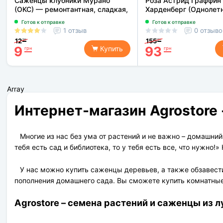
Саженцы клубники Мурано
Роза Астрид Граффин
(ОКС) — ремонтантная, сладкая,
Харденберг (Однолетн
устойчивая к болезням
Готов к отправке
Готов к отправке
1 отзыв
0 отзыво
12
155
грн
грн
9
93
Купить
грн
грн
Array
Интернет-магазин Agrostore 
Многие из нас без ума от растений и не важно – домашний
тебя есть сад и библиотека, то у тебя есть все, что нужно
У нас можно купить саженцы деревьев, а также обзавест
пополнения домашнего сада. Вы сможете купить комнатные 
Agrostore – семена растений и саженцы из 