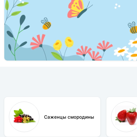
Травы
Овощи (на посадку)
Штамбовые ягодные кусты
Семена
Удобрения
Средства защиты растений
Саженцы смородины