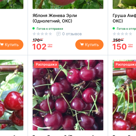
Яблоня Женева Эрли
Груша Амф
(Однолетний, ОКС)
ОКС)
Готов к отправке
Готов к отп
0 отзывов
170
250
грн
грн
102
150
Купить
Купить
грн
грн
Распродажа
Распродаж