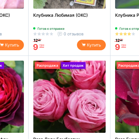
(ОКС)
Клубника Любимая (ОКС)
Клубника Р
Готов к отправке
Готов к отп
в
0 отзывов
12
12
грн
грн
9
9
Купить
Купить
грн
грн
аж
Распродажа
Хит продаж
Распродаж