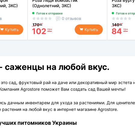
 фон
Роза Леди Бомбастик
Роза Бургу
ий, ЗКС)
(Однолетний, ЗКС)
ЗКС)
Готов к отправке
Готов к отп
в
0 отзывов
170
140
грн
грн
102
84
Купить
Купить
грн
грн
- саженцы на любой вкус.
 это сад, фруктовый рай на даче или декоративный мир эстета 
!» Компания Agrostore поможет Вам создать сад Вашей мечты!
ись дачным инвентарем для ухода за растениями. Для ценител
растения на любой вкус в интернет магазине Agrostore.
лучших питомников Украины