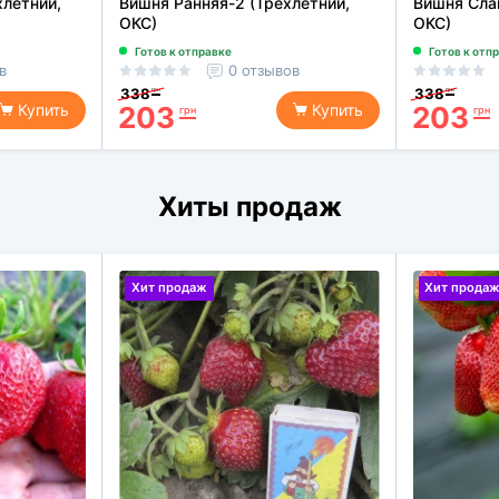
хлетний,
Вишня Ранняя-2 (Трехлетний,
Вишня Слав
ОКС)
ОКС)
Готов к отправке
Готов к отп
в
0 отзывов
338
338
грн
грн
203
203
Купить
Купить
грн
грн
Хиты продаж
Хит продаж
Хит прода