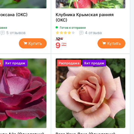
оксана (ОКС)
Клубника Крымская ранняя
(ОКС)
равке
Готов к отправке
5 отзывов
4 отзыва
12
грн
9
Купить
Купить
грн
а
Хит продаж
Распродажа
Хит продаж