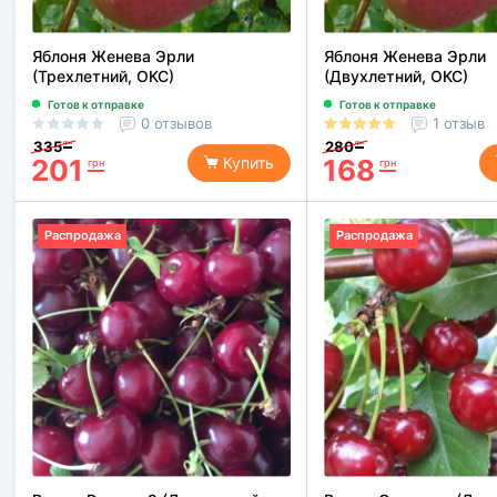
Яблоня Женева Эрли
Яблоня Женева Эрли
(Трехлетний, ОКС)
(Двухлетний, ОКС)
Готов к отправке
Готов к отправке
0 отзывов
1 отзыв
335
280
грн
грн
201
168
Купить
грн
грн
Распродажа
Распродажа