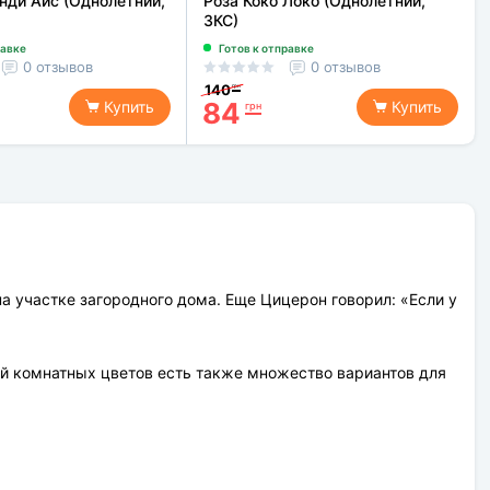
нди Айс (Однолетний,
Роза Коко Локо (Однолетний,
ЗКС)
равке
Готов к отправке
0 отзывов
0 отзывов
140
грн
84
Купить
Купить
грн
на участке загородного дома. Еще Цицерон говорил: «Если у
ей комнатных цветов есть также множество вариантов для