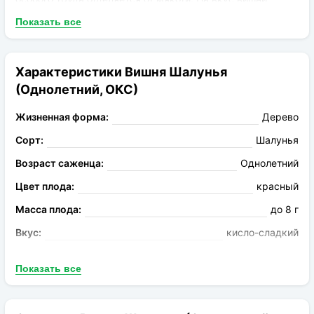
Шалунья кисловато-сладкие. Деревья не боятся засухи и
Показать все
грибковых заболеваний типа коккомикоза и мониллиоза.
Плоды данного сорта достаточно транспортабельны,
поэтому Шалунья можно растить не только для себя, но и
Характеристики Вишня Шалунья
для продажи на рынке.
(Однолетний, ОКС)
Жизненная форма:
Дерево
Сорт:
Шалунья
Возраст саженца:
Однолетний
Цвет плода:
красный
Масса плода:
до 8 г
Вкус:
кисло-сладкий
Запах:
Без аромата
Показать все
Опыление:
Валерий Чкалов
Период цветения:
май