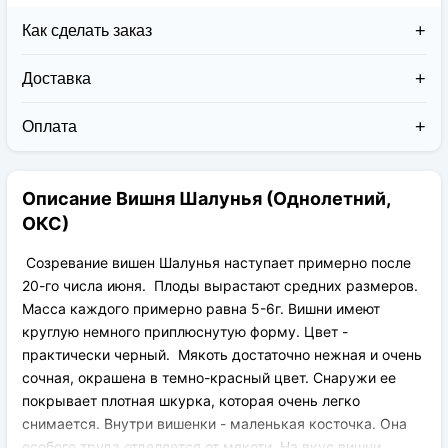
Как сделать заказ
Доставка
Доставка заказов в 2026 году осуществляется двумя
курьерскими службами:
Оплата
Новая Почта (от 1 до 3 дней в дороге);
Клиент может оплатить свой заказ:
Упаковка товара надежная и рассчитана для
При получении наложенным платежом;
транспортировки вплоть до 14 дней (с учётом
Описание Вишня Шалунья (Однолетний,
На карту приват банка перед отправкой;
хранения на складе).
По выставленному счёту (реквизитам
ОКС)
юридического лица);
Созревание вишен Шалунья наступает примерно после
20-го числа июня. Плоды вырастают средних размеров.
Масса каждого примерно равна 5-6г. Вишни имеют
круглую немного приплюснутую форму. Цвет -
практически черный. Мякоть достаточно нежная и очень
сочная, окрашена в темно-красный цвет. Снаружи ее
покрывает плотная шкурка, которая очень легко
снимается. Внутри вишенки - маленькая косточка. Она
особого труда отделяется от мякоти. На вкус вишни