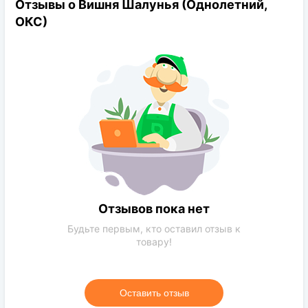
Отзывы о Вишня Шалунья (Однолетний,
Род:
Вишня
ОКС)
Конечная размер:
до 4 м
Расстояние посадки:
3-4 м
Требования к поливу:
Умеренное
Солнечный свет:
солнечная сторона
Цвет растения:
Зеленый
Требования к грунту:
Глина,обычная почва,песок
Отзывов пока нет
Будьте первым, кто оставил отзыв к
товару!
Оставить отзыв