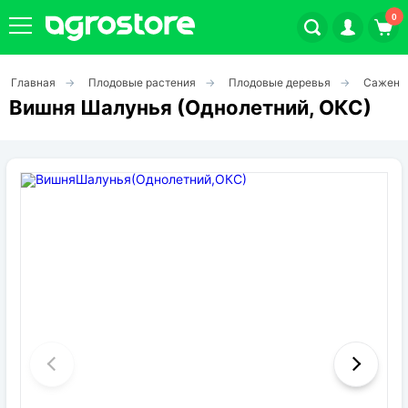
0
Главная
Плодовые растения
Плодовые деревья
Саженц
Плодовые кустарники
Вишня Шалунья (Однолетний, ОКС)
Плодовые растения
Декоративные растения
Цветы
Травы
Овощи (на посадку)
Штамбовые ягодные кусты