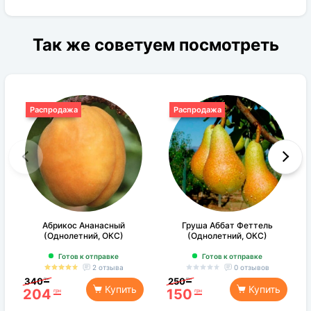
Так же советуем посмотреть
Распродажа
Распродажа
Абрикос Ананасный
Груша Аббат Феттель
(Однолетний, ОКС)
(Однолетний, ОКС)
Готов к отправке
Готов к отправке
2 отзыва
0 отзывов
340
250
грн
грн
Купить
Купить
204
150
грн
грн