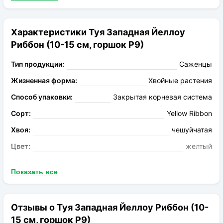
Зимой хвоя приобретает темно-оранжевый окрас.
Актуальная высота саженца – 70-90 сантиметров.
Характеристики Туя Западная Йеллоу
Риббон (10-15 см, горшок Р9)
Тип продукции:
Саженцы
Жизненная форма:
Хвойные растения
Способ упаковки:
Закрытая корневая система
Сорт:
Yellow Ribbon
Хвоя:
чешуйчатая
Цвет:
желтый
Мин. температура, С:
-35
Показать все
Форма:
Коническая
Конечная высота:
2,5м
Отзывы о Туя Западная Йеллоу Риббон (10-
Годовой прирост:
10-20см
15 см, горшок Р9)