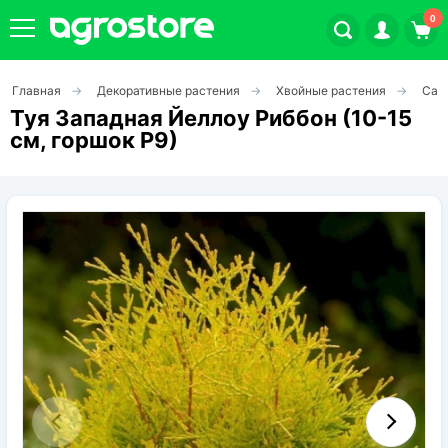
0
Главная
Декоративные растения
Хвойные растения
Саж
Плодовые кустарники
Туя Западная Йеллоу Риббон (10-15
см, горшок Р9)
Плодовые растения
Декоративные растения
Цветы
Травы
Овощи (на посадку)
Штамбовые ягодные кусты