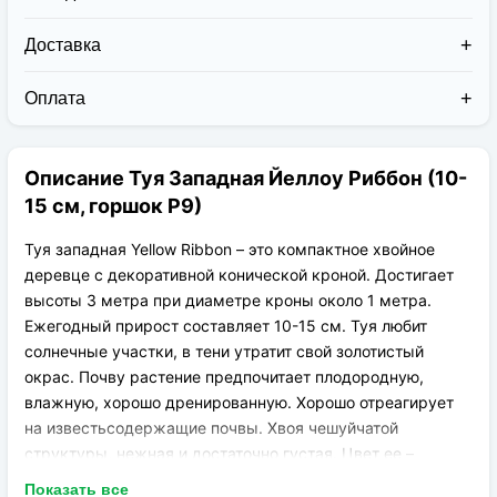
Доставка
Доставка заказов в 2026 году осуществляется двумя
курьерскими службами:
Оплата
Новая Почта (от 1 до 3 дней в дороге);
Клиент может оплатить свой заказ:
Упаковка товара надежная и рассчитана для
При получении наложенным платежом;
транспортировки вплоть до 14 дней (с учётом
Описание Туя Западная Йеллоу Риббон (10-
На карту приват банка перед отправкой;
хранения на складе).
По выставленному счёту (реквизитам
15 см, горшок Р9)
юридического лица);
Туя западная Yellow Ribbon – это компактное хвойное
деревце с декоративной конической кроной. Достигает
высоты 3 метра при диаметре кроны около 1 метра.
Ежегодный прирост составляет 10-15 см. Туя любит
солнечные участки, в тени утратит свой золотистый
окрас. Почву растение предпочитает плодородную,
влажную, хорошо дренированную. Хорошо отреагирует
на известьсодержащие почвы. Хвоя чешуйчатой
структуры, нежная и достаточно густая. Цвет ее –
золотисто-желтый, кончики побегов ярче по окрасу.
Показать все