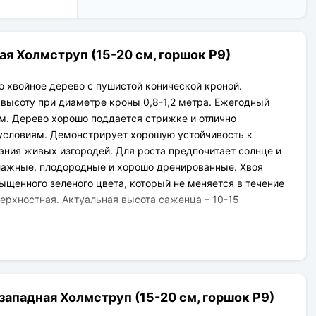
Новая Почта (от 1 до 3 дней в
Клиент может оплатить свой заказ:
дороге);
При получении наложенным
Упаковка товара надежная и
платежом;
рассчитана для транспортировки
На карту приват банка перед
ая Холмструп (15-20 см, горшок Р9)
вплоть до 14 дней (с учётом хранения
отправкой;
на складе).
По выставленному счёту
(реквизитам юридического лица);
то хвойное дерево с пушистой конической кроной.
 высоту при диаметре кроны 0,8-1,2 метра. Ежегодный
см. Дерево хорошо поддается стрижке и отлично
 условиям. Демонстрирует хорошую устойчивость к
ания живых изгородей. Для роста предпочитает солнце и
влажные, плодородные и хорошо дренированные. Хвоя
ыщенного зеленого цвета, который не меняется в течение
верхностная. Актуальная высота саженца – 10-15
западная Холмструп (15-20 см, горшок Р9)