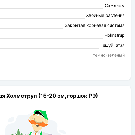
Саженцы
Хвойные растения
Закрытая корневая система
Holmstrup
чешуйчатая
темно-зеленый
Коническая
3-4м
12-15см
0,8-1,2м
ая Холмструп (15-20 см, горшок Р9)
светолюбивое
среднее
контейнер
Да