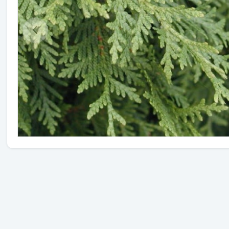
Травы
Овощи (на посадку)
Штамбовые ягодные кусты
Семена
Удобрения
Средства защиты растений