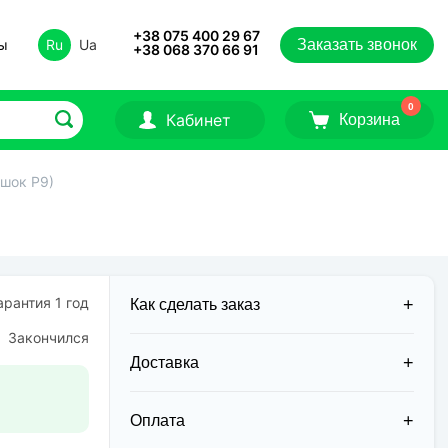
+38 075 400 29 67
ты
Ru
Ua
Заказать звонок
+38 068 370 66 91
0
Кабинет
Корзина
ршок Р9)
рантия 1 год
Как сделать заказ
Закончился
Доставка
Доставка заказов в 2026 году
осуществляется двумя курьерскими
Оплата
службами: