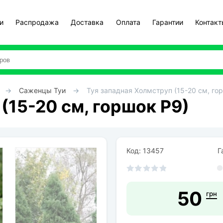
и
Распродажа
Доставка
Оплата
Гарантии
Контак
Саженцы Туи
Туя западная Холмструп (15-20 см, го
(15-20 см, горшок Р9)
Код: 13457
Га
50
грн