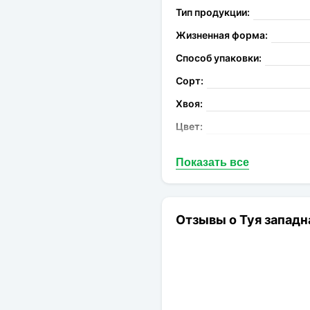
Тип продукции:
Жизненная форма:
Способ упаковки:
Сорт:
Хвоя:
Цвет:
Форма:
Показать все
Конечная высота:
Годовой прирост:
Конечная ширина:
Отзывы о Туя западн
Отношение к солнцу:
Увлажение:
Емкость выращивания:
Вечнозеленые растения: