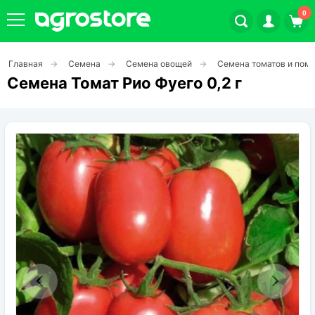
0
Главная
Семена
Семена овощей
Семена томатов и пом
Плодовые кустарники
Семена Томат Рио Фуего 0,2 г
Плодовые растения
Декоративные растения
Цветы
Травы
Овощи (на посадку)
Штамбовые ягодные кусты