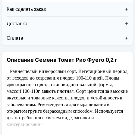
Как сделать заказ
Доставка
Доставка заказов в 2026 году осуществляется двумя
курьерскими службами:
Оплата
Новая Почта (от 1 до 3 дней в дороге);
Клиент может оплатить свой заказ:
Упаковка товара надежная и рассчитана для
При получении наложенным платежом;
транспортировки вплоть до 14 дней (с учётом
Описание Семена Томат Рио Фуего 0,2 г
На карту приват банка перед отправкой;
хранения на складе).
По выставленному счёту (реквизитам
юридического лица);
Раннеспелый низкорослый сорт. Вегетационный период
от всходов до созревания плодов 100-110 дней. Плоды
ярко-красного цвета, сливовидно-овальной формы,
массой 100-110г, мякоть плотная. Сорт ценится за высокие
вкусовые и товарные качества плодов и устойчивость к
заболеваниям. Рекомендуется для выращивания в
открытом грунте безрассадным способом. Используется
для потребления в свежем виде, засолки и
консервирования