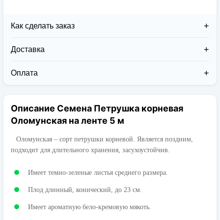
Как сделать заказ
Доставка
Доставка заказов в 2026 году осуществляется двумя
курьерскими службами:
Оплата
Новая Почта (от 1 до 3 дней в дороге);
Клиент может оплатить свой заказ:
Упаковка товара надежная и рассчитана для
При получении наложенным платежом;
транспортировки вплоть до 14 дней (с учётом
Описание Семена Петрушка корневая
На карту приват банка перед отправкой;
хранения на складе).
По выставленному счёту (реквизитам
Оломунская на ленте 5 м
юридического лица);
Оломунская – сорт петрушки корневой. Является поздним,
подходит для длительного хранения, засухоустойчив.
Имеет темно-зеленые листья среднего размера.
Плод длинный, конический, до 23 см.
Имеет ароматную бело-кремовую мякоть.