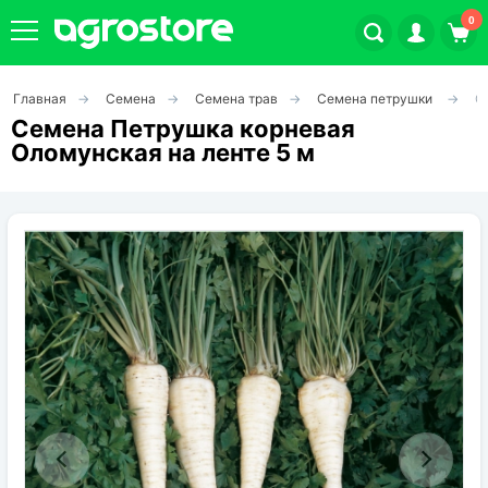
0
Главная
Семена
Семена трав
Семена петрушки
С
Плодовые кустарники
Семена Петрушка корневая
Оломунская на ленте 5 м
Плодовые растения
Декоративные растения
Цветы
Травы
Овощи (на посадку)
Штамбовые ягодные кусты