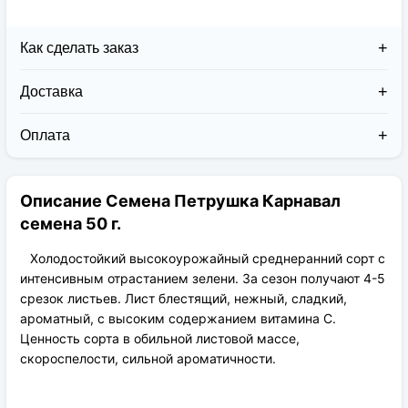
Как сделать заказ
Доставка
Доставка заказов в 2026 году осуществляется двумя
курьерскими службами:
Оплата
Новая Почта (от 1 до 3 дней в дороге);
Клиент может оплатить свой заказ:
Упаковка товара надежная и рассчитана для
При получении наложенным платежом;
транспортировки вплоть до 14 дней (с учётом
Описание Семена Петрушка Карнавал
На карту приват банка перед отправкой;
хранения на складе).
По выставленному счёту (реквизитам
семена 50 г.
юридического лица);
Холодостойкий высокоурожайный среднеранний сорт с
интенсивным отрастанием зелени. За сезон получают 4-5
срезок листьев. Лист блестящий, нежный, сладкий,
ароматный, с высоким содержанием витамина С.
Ценность сорта в обильной листовой массе,
скороспелости, сильной ароматичности.