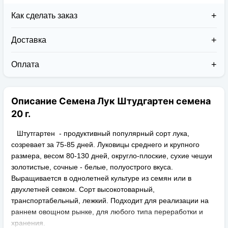
Как сделать заказ
Доставка
Доставка заказов в 2026 году осуществляется двумя
курьерскими службами:
Оплата
Новая Почта (от 1 до 3 дней в дороге);
Клиент может оплатить свой заказ:
Упаковка товара надежная и рассчитана для
При получении наложенным платежом;
транспортировки вплоть до 14 дней (с учётом
Описание Семена Лук Штудгартен семена
На карту приват банка перед отправкой;
хранения на складе).
По выставленному счёту (реквизитам
20 г.
юридического лица);
Штутгартен - продуктивный популярный сорт лука,
созревает за 75-85 дней. Луковицы среднего и крупного
размера, весом 80-130 дней, округло-плоские, сухие чешуи
золотистые, сочные - белые, полуострого вкуса.
Выращивается в однолетней культуре из семян или в
двухлетней севком. Сорт высокотоварный,
транспортабельный, лежкий. Подходит для реализации на
раннем овощном рынке, для любого типа переработки и
хранения.