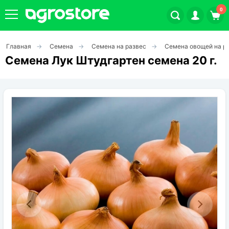
0
Главная
Семена
Семена на развес
Семена овощей на р
Плодовые кустарники
Семена Лук Штудгартен семена 20 г.
Плодовые растения
Декоративные растения
Цветы
Травы
Овощи (на посадку)
Штамбовые ягодные кусты