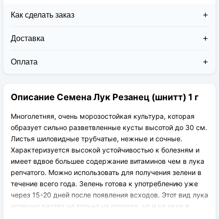
Как сделать заказ
Доставка
Доставка заказов в 2026 году осуществляется двумя
курьерскими службами:
Оплата
Новая Почта (от 1 до 3 дней в дороге);
Клиент может оплатить свой заказ:
Упаковка товара надежная и рассчитана для
При получении наложенным платежом;
транспортировки вплоть до 14 дней (с учётом
Описание Семена Лук Резанец (шнитт) 1 г
На карту приват банка перед отправкой;
хранения на складе).
По выставленному счёту (реквизитам
юридического лица);
Многолетняя, очень морозостойкая культура, которая
образует сильно разветвленные кусты высотой до 30 см.
Листья шиловидные трубчатые, нежные и сочные.
Характеризуется высокой устойчивостью к болезням и
имеет вдвое большее содержание витаминов чем в лука
репчатого. Можно использовать для получения зелени в
течение всего года. Зелень готова к употреблению уже
через 15-20 дней после появления всходов. Этот вид лука
успешно растет не только на огороде, но и на окне в
ящике.