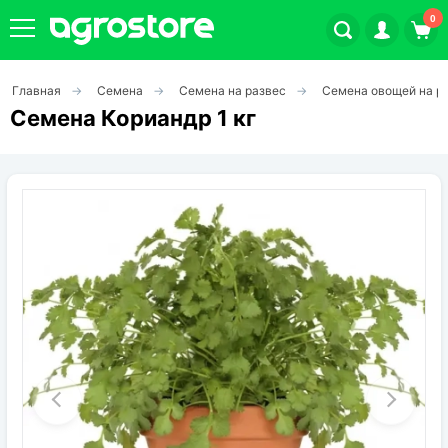
0
Главная
Семена
Семена на развес
Семена овощей на р
Плодовые кустарники
Семена Кориандр 1 кг
Плодовые растения
Декоративные растения
Цветы
Травы
Овощи (на посадку)
Штамбовые ягодные кусты