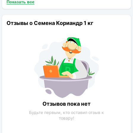
Показать все
влажной. Равномерно рассыпьте семена, сверху засыпьте слоем
земли толщиной 1 см. Для роста поставьте горшок на подоконник
с солнечной стороны (в зимний период нужно дополнительно
Отзывы о Семена Кориандр 1 кг
подсвечивать люминесцентными лампами). Горшки на первых
порах прикройте пленкой. Но обязательно каждый день
проверяйте их, поливайте и проветривайте. Обрызгивайте землю
распылителем, чтобы поддерживать почву влажной. Кориандр
можно срезать, когда его стебли выросли высотой в десять
сантиметров. Еженедельно срезайте около двух третей листьев,
это будет стимулировать дальнейший рост растения. Таким
образом, можно собирать урожай кориандра до четырех раз с
одной горшка.
Отзывов пока нет
Будьте первым, кто оставил отзыв к
товару!