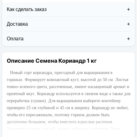
Как сделать заказ
Доставка
Доставка заказов в 2026 году осуществляется двумя
курьерскими службами:
Оплата
Новая Почта (от 1 до 3 дней в дороге);
Клиент может оплатить свой заказ:
Упаковка товара надежная и рассчитана для
При получении наложенным платежом;
транспортировки вплоть до 14 дней (с учётом
Описание Семена Кориандр 1 кг
На карту приват банка перед отправкой;
хранения на складе).
По выставленному счёту (реквизитам
юридического лица);
Новый сорт кориандра, пригодный для выращивания в
горшках. Формирует компактный куст, высотой до 50 см. Листья
темно-зеленого цвета, рассеченные, имеют насыщенный аромат и
приятный вкус. Кориандр используется в свежем виде а также для
переработки (сушки). Для выращивания выберите контейнер
примерно 25 см глубиной и 45 см в ширину. Кориандр не любит,
чтобы его пересаживали, поэтому горшок должен быть
достаточно большим, чтобы вместить взрослые растения.
Заполните горшок землей, можно добавить удобрения. Затем
увлажните землю небольшим количеством воды, чтобы она стала