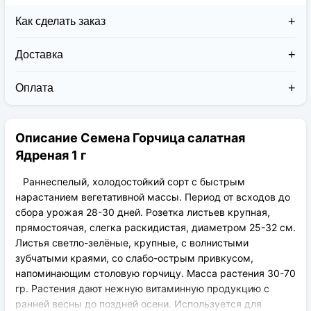
Как сделать заказ
Доставка
Доставка заказов в 2026 году осуществляется двумя
курьерскими службами:
Оплата
Новая Почта (от 1 до 3 дней в дороге);
Клиент может оплатить свой заказ:
Упаковка товара надежная и рассчитана для
При получении наложенным платежом;
транспортировки вплоть до 14 дней (с учётом
Описание Семена Горчица салатная
На карту приват банка перед отправкой;
хранения на складе).
По выставленному счёту (реквизитам
Ядреная 1 г
юридического лица);
Раннеспелый, холодостойкий сорт с быстрым
нарастанием вегетативной массы. Период от всходов до
сбора урожая 28-30 дней. Розетка листьев крупная,
прямостоячая, слегка раскидистая, диаметром 25-32 см.
Листья светло-зелёные, крупные, с волнистыми
зубчатыми краями, со слабо-острым привкусом,
напоминающим столовую горчицу. Масса растения 30-70
гр. Растения дают нежную витаминную продукцию с
ранней весны до поздней осени. Используется для