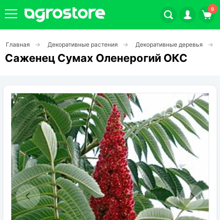
0
Главная
Декоративные растения
Декоративные деревья
Плодовые кустарники
Саженец Сумах Оленерогий ОКС
Плодовые растения
Декоративные растения
Цветы
Травы
Овощи (на посадку)
Штамбовые ягодные кусты