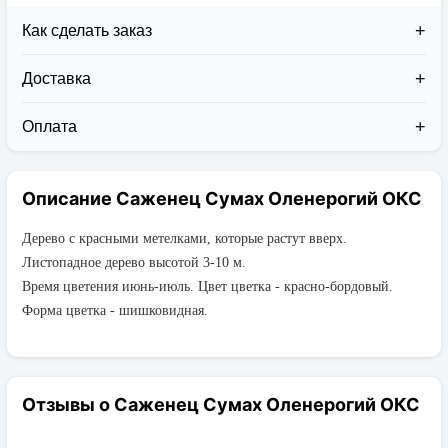
Как сделать заказ
Доставка
Доставка заказов в 2026 году осуществляется двумя
курьерскими службами:
Оплата
Новая Почта (от 1 до 3 дней в дороге);
Клиент может оплатить свой заказ:
Упаковка товара надежная и рассчитана для
При получении наложенным платежом;
транспортировки вплоть до 14 дней (с учётом
Описание Саженец Сумах Оленерогий ОКС
На карту приват банка перед отправкой;
хранения на складе).
По выставленному счёту (реквизитам
юридического лица);
Дерево с красными метелками, которые растут вверх.
Листопадное дерево высотой 3-10 м.
Время цветения июнь-июль. Цвет цветка - красно-бордовый.
Форма цветка - шишковидная.
Отзывы о Саженец Сумах Оленерогий ОКС