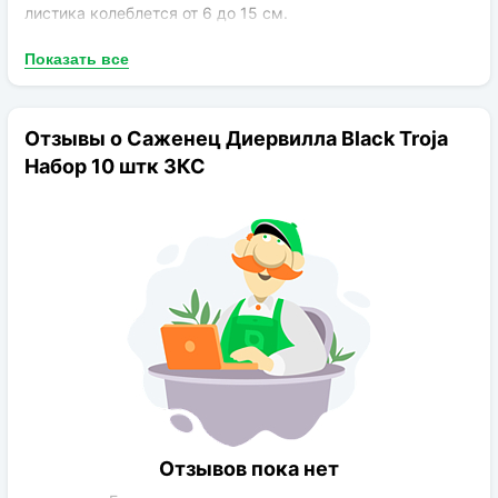
листика колеблется от 6 до 15 см.
Показать все
Цветение
наступает в июле и затягивается до конца
лета. Небольшие желтовато-оранжевые бутоны собраны
в эффектные соцветия. На поверхности лепестков может
присутствовать красноватый румянец.
Отзывы о Саженец Диервилла Black Troja
Набор 10 штк ЗКС
Морозостойкость
на среднем уровне.
Отзывов пока нет