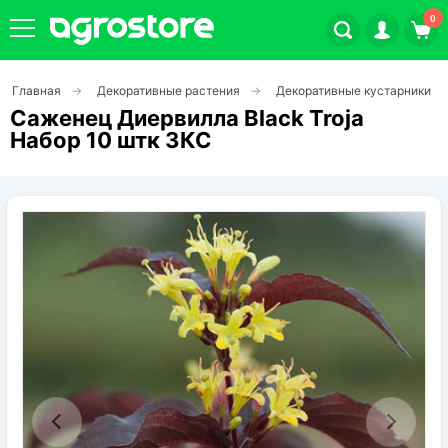
0
Главная
Декоративные растения
Декоративные кустарники
Плодовые кустарники
Саженец Диервилла Black Troja
Набор 10 штк ЗКС
Плодовые растения
Декоративные растения
Цветы
Травы
Овощи (на посадку)
Штамбовые ягодные кусты