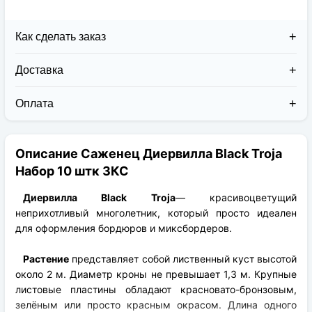
Как сделать заказ
Доставка
Доставка заказов в 2026 году осуществляется двумя
курьерскими службами:
Оплата
Новая Почта (от 1 до 3 дней в дороге);
Клиент может оплатить свой заказ:
Упаковка товара надежная и рассчитана для
При получении наложенным платежом;
транспортировки вплоть до 14 дней (с учётом
Описание Саженец Диервилла Black Troja
На карту приват банка перед отправкой;
хранения на складе).
По выставленному счёту (реквизитам
Набор 10 штк ЗКС
юридического лица);
Диервилла Black Troja
— красивоцветущий
неприхотливый многолетник, который просто идеален
для оформления бордюров и миксбордеров.
Растение
представляет собой лиственный куст высотой
около 2 м. Диаметр кроны не превышает 1,3 м. Крупные
листовые пластины обладают красновато-бронзовым,
зелёным или просто красным окрасом. Длина одного