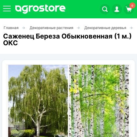
0
Главная
Декоративные растения
Декоративные деревья
Плодовые кустарники
Саженец Береза Обыкновенная (1 м.)
ОКС
Плодовые растения
Декоративные растения
Цветы
Травы
Овощи (на посадку)
Штамбовые ягодные кусты