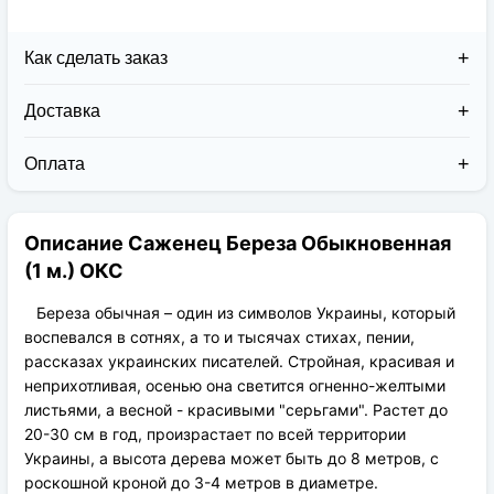
Как сделать заказ
Доставка
Доставка заказов в 2026 году осуществляется двумя
курьерскими службами:
Оплата
Новая Почта (от 1 до 3 дней в дороге);
Клиент может оплатить свой заказ:
Упаковка товара надежная и рассчитана для
При получении наложенным платежом;
транспортировки вплоть до 14 дней (с учётом
Описание Саженец Береза Обыкновенная
На карту приват банка перед отправкой;
хранения на складе).
По выставленному счёту (реквизитам
(1 м.) ОКС
юридического лица);
Береза ​​обычная – один из символов Украины, который
воспевался в сотнях, а то и тысячах стихах, пении,
рассказах украинских писателей. Стройная, красивая и
неприхотливая, осенью она светится огненно-желтыми
листьями, а весной - красивыми "серьгами". Растет до
20-30 см в год, произрастает по всей территории
Украины, а высота дерева может быть до 8 метров, с
роскошной кроной до 3-4 метров в диаметре.