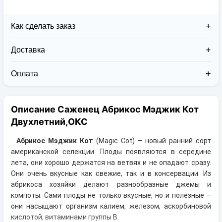
Как сделать заказ
Доставка
Доставка заказов в 2026 году осуществляется двумя
курьерскими службами:
Оплата
Новая Почта (от 1 до 3 дней в дороге);
Клиент может оплатить свой заказ:
Упаковка товара надежная и рассчитана для
При получении наложенным платежом;
транспортировки вплоть до 14 дней (с учётом
Описание Саженец Абрикос Мэджик Кот
На карту приват банка перед отправкой;
хранения на складе).
По выставленному счёту (реквизитам
Двухлетний,ОКС
юридического лица);
Абрикос Мэджик Кот
(Magic Cot) – новый ранний сорт
американской селекции. Плоды появляются в середине
лета, они хорошо держатся на ветвях и не опадают сразу.
Они очень вкусные как свежие, так и в консервации. Из
абрикоса хозяйки делают разнообразные джемы и
компоты. Сами плоды не только вкусные, но и полезные –
они насыщают организм калием, железом, аскорбиновой
кислотой, витаминами группы В.