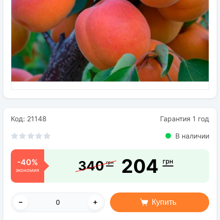
Семена
Удобрения
Средства защиты растений
Код: 21148
Гарантия 1 год
В наличии
204
-40%
грн
340
грн
экономия
Купить