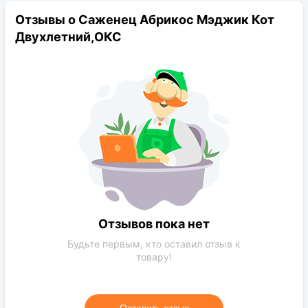
Период цветения:
апрель
саженца;
Отзывы о Саженец Абрикос Мэджик Кот
Род:
Абрикос
зона посадки: солнце или полутень;
Двухлетний,ОКС
Конечная размер:
3-5 м
морозоустойчивость: отличная, сорт не боится
Расстояние посадки:
минусовых температур;
5-6 м
Требования к поливу:
Умеренный
болезнеустойчивость: редко подвергается
различным болезням;
Солнечный свет:
солнечная сторона
назначение для использования: универсальное;
Цвет растения:
Зеленый
лежкость: отличная, в холодильнике хранится
Требования к грунту:
Обычная почва
несколько недель;
транспортабельность: хорошие показатели, возможна
перевозка на небольшие расстояния;
Отзывов пока нет
посадка: весна/осень;
Будьте первым, кто оставил отзыв к
грунт: легкая и хорошо дренированная почва;
товару!
подкормки: специальные удобрения для фруктовых
деревьев.