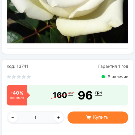
Семена
Удобрения
Средства защиты растений
Код: 13741
Гарантия 1 год
В наличии
96
-40%
грн
160
грн
экономия
Купить