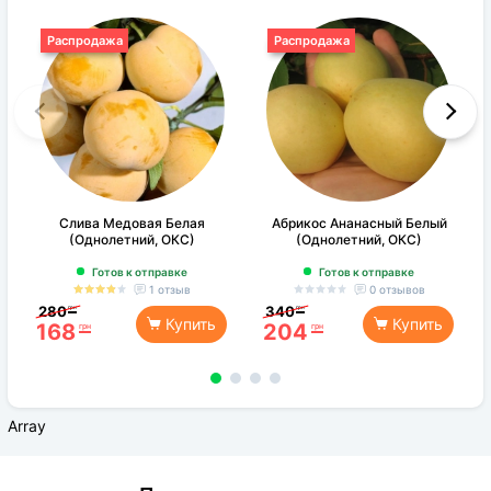
Распродажа
Распродажа
Слива Медовая Белая
Абрикос Ананасный Белый
(Однолетний, ОКС)
(Однолетний, ОКС)
Готов к отправке
Готов к отправке
1 отзыв
0 отзывов
280
340
грн
грн
Купить
Купить
168
204
грн
грн
Array