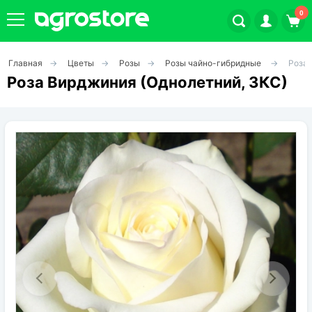
0
Главная
Цветы
Розы
Розы чайно-гибридные
Роза 
Плодовые кустарники
Роза Вирджиния (Однолетний, ЗКС)
Плодовые растения
Декоративные растения
Цветы
Травы
Овощи (на посадку)
Штамбовые ягодные кусты