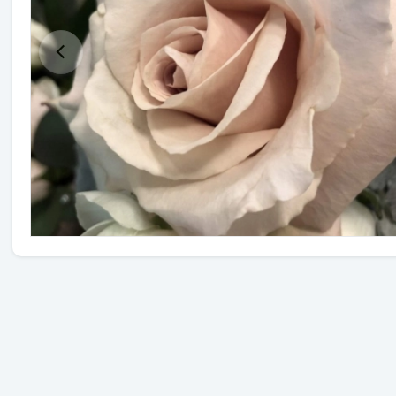
Травы
Овощи (на посадку)
Штамбовые ягодные кусты
Семена
Удобрения
Средства защиты растений