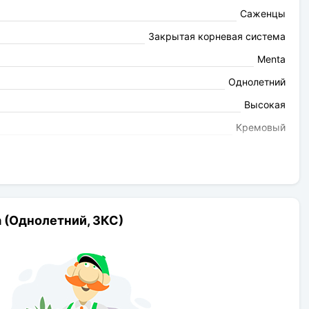
Саженцы
Закрытая корневая система
Menta
Однолетний
Высокая
Кремовый
средне выраженый
Высокая
100-120см
12-15см
 (Однолетний, ЗКС)
повторное
чашевидная