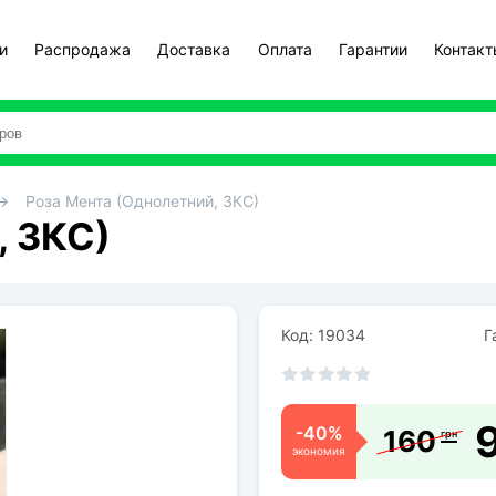
и
Распродажа
Доставка
Оплата
Гарантии
Контак
Роза Мента (Однолетний, ЗКС)
, ЗКС)
Код: 19034
Га
-40%
160
грн
экономия