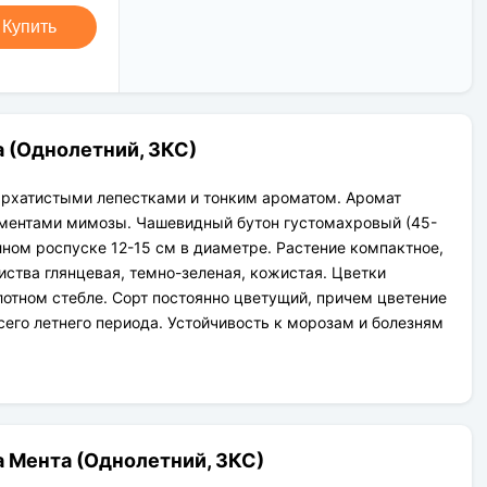
Новая Почта (от 1 до 3 дней в
Клиент может оплатить свой заказ:
дороге);
Купить
При получении наложенным
Упаковка товара надежная и
платежом;
рассчитана для транспортировки
На карту приват банка перед
вплоть до 14 дней (с учётом хранения
отправкой;
на складе).
По выставленному счёту
(реквизитам юридического лица);
 (Однолетний, ЗКС)
архатистыми лепестками и тонким ароматом. Аромат
ментами мимозы. Чашевидный бутон густомахровый (45-
лном роспуске 12-15 см в диаметре. Растение компактное,
иства глянцевая, темно-зеленая, кожистая. Цветки
лотном стебле. Сорт постоянно цветущий, причем цветение
сего летнего периода. Устойчивость к морозам и болезням
 Мента (Однолетний, ЗКС)