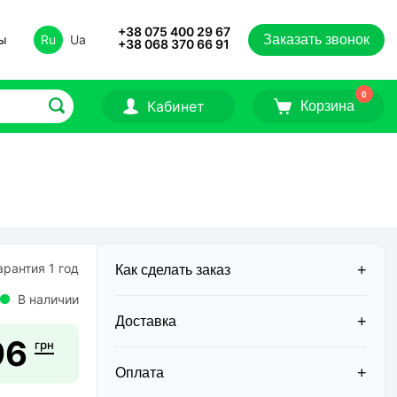
+38 075 400 29 67
ты
Ru
Ua
Заказать звонок
+38 068 370 66 91
0
Кабинет
Корзина
рантия 1 год
Как сделать заказ
В наличии
Доставка
96
грн
Доставка заказов в 2026 году
осуществляется двумя курьерскими
Оплата
службами: