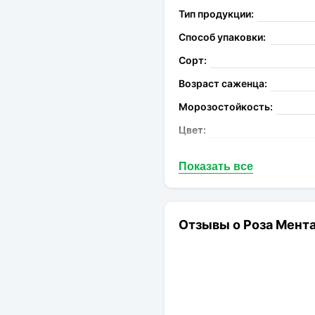
Тип продукции:
Способ упаковки:
Сорт:
Возраст саженца:
Морозостойкость:
Цвет:
Аромат:
Показать все
Устойчивость к болезням:
Высота растения:
Диаметр цветков:
Отзывы о Роза Мента
Цветение:
Форма цветка: