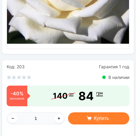
Семена
Удобрения
Средства защиты растений
Код: 203
Гарантия 1 год
В наличии
84
-40%
грн
140
грн
экономия
Купить