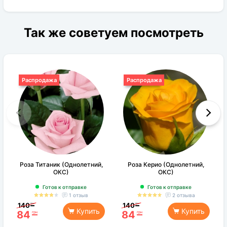
Так же советуем посмотреть
Распродажа
Распродажа
Роза Титаник (Однолетний,
Роза Керио (Однолетний,
ОКС)
ОКС)
Готов к отправке
Готов к отправке
1 отзыв
2 отзыва
140
140
грн
грн
Купить
Купить
84
84
грн
грн