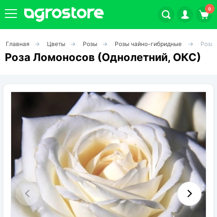
0
Главная
Цветы
Розы
Розы чайно-гибридные
Роза 
Плодовые кустарники
Роза Ломоносов (Однолетний, ОКС)
Плодовые растения
Декоративные растения
Цветы
Травы
Овощи (на посадку)
Штамбовые ягодные кусты