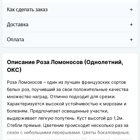
Как сделать заказ
Доставка
Доставка заказов в 2026 году осуществляется двумя
курьерскими службами:
Оплата
Новая Почта (от 1 до 3 дней в дороге);
Клиент может оплатить свой заказ:
Упаковка товара надежная и рассчитана для
При получении наложенным платежом;
транспортировки вплоть до 14 дней (с учётом
Описание Роза Ломоносов (Однолетний,
На карту приват банка перед отправкой;
хранения на складе).
По выставленному счёту (реквизитам
ОКС)
юридического лица);
Роза Ломоносов – один из лучших французских сортов
белых роз, поучивший за свои положительные качества
множество наград. Отлично подходит для срезки.
Характеризуется высокой устойчивостью к морозам и
болезням. Предпочитает освещенные участки,
выдерживает легкую полутень. Куст высотой до 1,2м.
Стебли прямые. Цветение происходит несколько раз за
сезон с небольшими перерывами. Цветы бокаловидные,
густомахровые – содержат около 90 лепестков, крупные