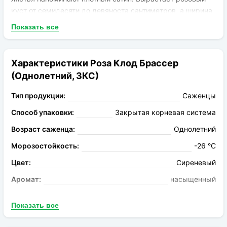
куст от семидесяти до девяноста сантиметров, а ширина
кроны составляет полметра. Роза Клод Брассер
Показать все
выделяется цветом и размером бутонов. Крупные,
пышные бутоны фиолетового цвета выделяются на фоне
роз привычных оттенков. В розах Клод Брассер много
Характеристики Роза Клод Брассер
лепестков, которые придают им пышность. Также сорт
(Однолетний, ЗКС)
отличается интенсивным ароматом.
Тип продукции:
Саженцы
Способ упаковки:
Закрытая корневая система
Возраст саженца:
Однолетний
Морозостойкость:
-26 °C
Цвет:
Сиреневый
Аромат:
насыщенный
Устойчивость к болезням:
Высокая
Показать все
Высота растения:
70-90см