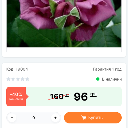
Семена
Удобрения
Средства защиты растений
Код: 19004
Гарантия 1 год
В наличии
96
-40%
грн
160
грн
экономия
Купить