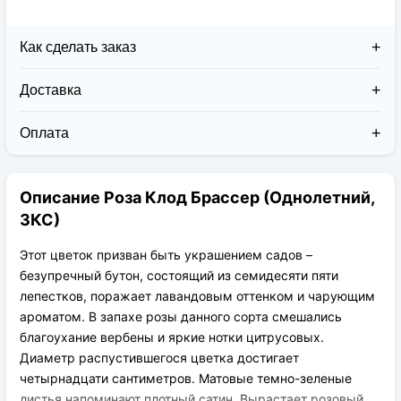
Как сделать заказ
Доставка
Доставка заказов в 2026 году осуществляется двумя
курьерскими службами:
Оплата
Новая Почта (от 1 до 3 дней в дороге);
Клиент может оплатить свой заказ:
Упаковка товара надежная и рассчитана для
При получении наложенным платежом;
транспортировки вплоть до 14 дней (с учётом
Описание Роза Клод Брассер (Однолетний,
На карту приват банка перед отправкой;
хранения на складе).
По выставленному счёту (реквизитам
ЗКС)
юридического лица);
Этот цветок призван быть украшением садов –
безупречный бутон, состоящий из семидесяти пяти
лепестков, поражает лавандовым оттенком и чарующим
ароматом. В запахе розы данного сорта смешались
благоухание вербены и яркие нотки цитрусовых.
Диаметр распустившегося цветка достигает
четырнадцати сантиметров. Матовые темно-зеленые
листья напоминают плотный сатин. Вырастает розовый