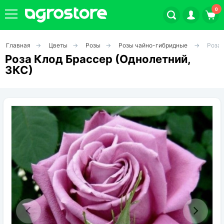
0
Главная
Цветы
Розы
Розы чайно-гибридные
Роза 
Плодовые кустарники
Роза Клод Брассер (Однолетний,
ЗКС)
Плодовые растения
Декоративные растения
Цветы
Травы
Овощи (на посадку)
Штамбовые ягодные кусты