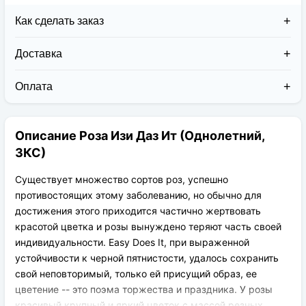
Как сделать заказ
Доставка
Доставка заказов в 2026 году осуществляется двумя
курьерскими службами:
Оплата
Новая Почта (от 1 до 3 дней в дороге);
Клиент может оплатить свой заказ:
Упаковка товара надежная и рассчитана для
При получении наложенным платежом;
транспортировки вплоть до 14 дней (с учётом
Описание Роза Изи Даз Ит (Однолетний,
На карту приват банка перед отправкой;
хранения на складе).
По выставленному счёту (реквизитам
ЗКС)
юридического лица);
Существует множество сортов роз, успешно
противостоящих этому заболеванию, но обычно для
достижения этого приходится частично жертвовать
красотой цветка и розы вынуждено теряют часть своей
индивидуальности. Easy Does It, при выраженной
устойчивости к черной пятнистости, удалось сохранить
свой неповторимый, только ей присущий образ, ее
цветение -- это поэма торжества и праздника. У розы
красивый крупный и яркий цветок с массой резных