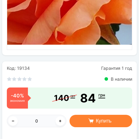
Семена
Удобрения
Средства защиты растений
Код: 19134
Гарантия 1 год
В наличии
84
-40%
грн
140
грн
экономия
Купить