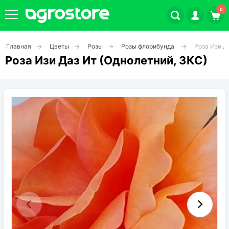
0
Главная
Цветы
Розы
Розы флорибунда
Роза Изи Д
Плодовые кустарники
Роза Изи Даз Ит (Однолетний, ЗКС)
Плодовые растения
Декоративные растения
Цветы
Травы
Овощи (на посадку)
Штамбовые ягодные кусты