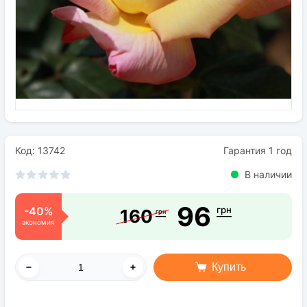
Семена
Удобрения
Средства защиты растений
Код: 13742
Гарантия 1 год
В наличии
96
-40%
грн
160
грн
экономия
Купить