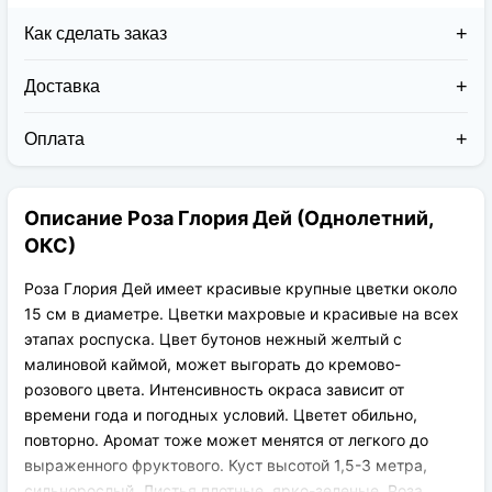
Как сделать заказ
Доставка
Доставка заказов в 2026 году осуществляется двумя
курьерскими службами:
Оплата
Новая Почта (от 1 до 3 дней в дороге);
Клиент может оплатить свой заказ:
Упаковка товара надежная и рассчитана для
При получении наложенным платежом;
транспортировки вплоть до 14 дней (с учётом
Описание Роза Глория Дей (Однолетний,
На карту приват банка перед отправкой;
хранения на складе).
По выставленному счёту (реквизитам
ОКС)
юридического лица);
Роза Глория Дей имеет красивые крупные цветки около
15 см в диаметре. Цветки махровые и красивые на всех
этапах роспуска. Цвет бутонов нежный желтый с
малиновой каймой, может выгорать до кремово-
розового цвета. Интенсивность окраса зависит от
времени года и погодных условий. Цветет обильно,
повторно. Аромат тоже может менятся от легкого до
выраженного фруктового. Куст высотой 1,5-3 метра,
сильнорослый. Листья плотные, ярко-зеленые. Роза