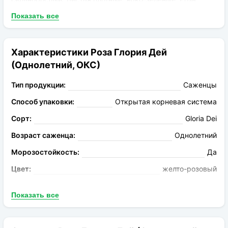
отлично подходит для выращивания в саду, неплохо
Показать все
смотрится на штамбе, имеет большое количество наград.
Признана лучшей розой мира!
Характеристики Роза Глория Дей
(Однолетний, ОКС)
Тип продукции:
Саженцы
Способ упаковки:
Открытая корневая система
Сорт:
Gloria Dei
Возраст саженца:
Однолетний
Морозостойкость:
Да
Цвет:
желто-розовый
Аромат:
Средний
Показать все
Устойчивость к болезням:
Высокая
Высота растения:
300см