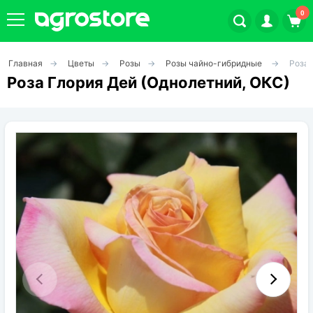
0
Главная
Цветы
Розы
Розы чайно-гибридные
Роза 
Плодовые кустарники
Роза Глория Дей (Однолетний, ОКС)
Плодовые растения
Декоративные растения
Цветы
Травы
Овощи (на посадку)
Штамбовые ягодные кусты