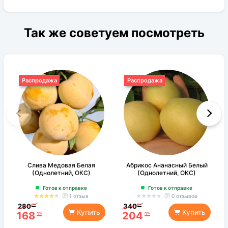
Так же советуем посмотреть
Распродажа
Распродажа
Слива Медовая Белая
Абрикос Ананасный Белый
(Однолетний, ОКС)
(Однолетний, ОКС)
Готов к отправке
Готов к отправке
1 отзыв
0 отзывов
280
340
грн
грн
Купить
Купить
168
204
грн
грн