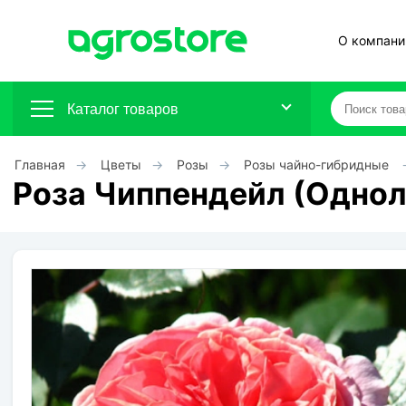
О компани
Каталог товаров
Главная
Цветы
Розы
Розы чайно-гибридные
Плодовые кустарники
Роза Чиппендейл (Однол
Плодовые растения
Декоративные растения
Цветы