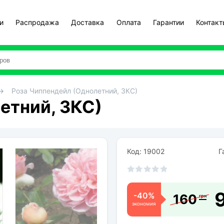
и
Распродажа
Доставка
Оплата
Гарантии
Контак
Роза Чиппендейл (Однолетний, ЗКС)
етний, ЗКС)
Код: 19002
Га
-40%
160
грн
экономия