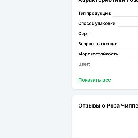
Тип продукции:
Способ упаковки:
Сорт:
Возраст саженца:
Морозостойкость:
Цвет:
Аромат:
Показать все
Устойчивость к болезням:
Высота растения:
Диаметр цветков:
Отзывы о Роза Чипп
Цветение:
Форма цветка: