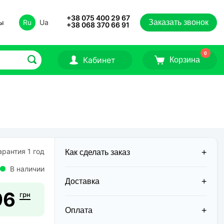
+38 075 400 29 67
ты
Ru
Ua
Заказать звонок
+38 068 370 66 91
0
Кабинет
Корзина
рантия 1 год
Как сделать заказ
В наличии
Доставка
96
грн
Доставка заказов в 2026 году
осуществляется двумя курьерскими
Оплата
службами: