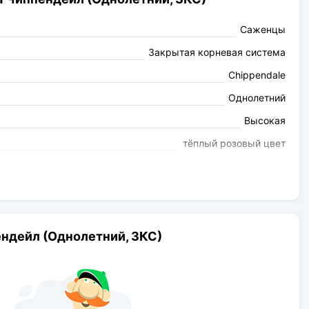
Саженцы
Закрытая корневая система
Chippendale
Однолетний
Высокая
тёплый розовый цвет
сладкий
Высокая
120см
12см
ендейл (Однолетний, ЗКС)
длительное
чашевидная