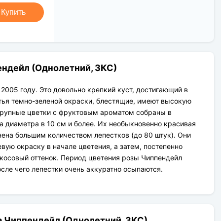
Новая Почта (от 1 до 3 дней в
Клиент может оплатить свой заказ:
дороге);
Купить
При получении наложенным
Упаковка товара надежная и
платежом;
рассчитана для транспортировки
На карту приват банка перед
вплоть до 14 дней (с учётом хранения
отправкой;
на складе).
По выставленному счёту
(реквизитам юридического лица);
ендейл (Однолетний, ЗКС)
 2005 году. Это довольно крепкий куст, достигающий в
стья темно-зеленой окраски, блестящие, имеют высокую
Крупные цветки с фруктовым ароматом собраны в
да диаметра в 10 см и более. Их необыкновенно красивая
ена большим количеством лепестков (до 80 штук). Они
ую окраску в начале цветения, а затем, постепенно
косовый оттенок. Период цветения розы Чиппендейл
после чего лепестки очень аккуратно осыпаются.
а Чиппендейл (Однолетний, ЗКС)