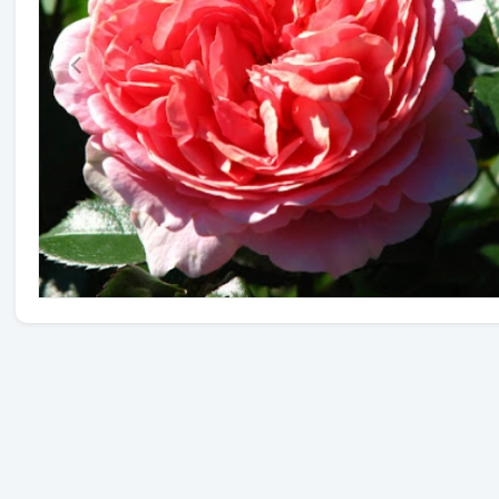
Травы
Овощи (на посадку)
Штамбовые ягодные кусты
Семена
Удобрения
Средства защиты растений