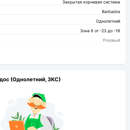
Закрытая корневая система
Barbados
Однолетний
Зона 6 от -23 до -18
Розовый
легкий
Выше среднего
80-100см
9-10см
дос (Однолетний, ЗКС)