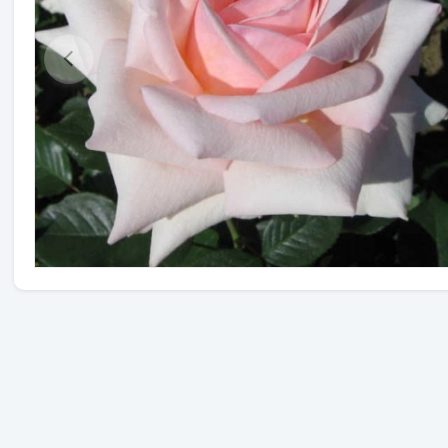
Травы
Овощи (на посадку)
Штамбовые ягодные кусты
Семена
Удобрения
Средства защиты растений