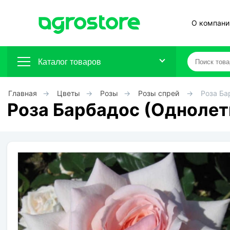
О компани
Каталог товаров
Главная
Цветы
Розы
Розы спрей
Роза Ба
Плодовые кустарники
Роза Барбадос (Однолет
Плодовые растения
Декоративные растения
Цветы