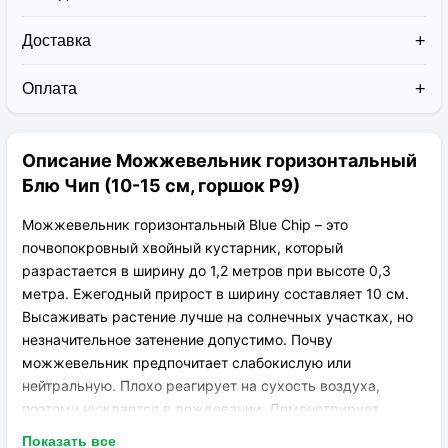
Доставка
Доставка заказов в 2026 году осуществляется двумя
курьерскими службами:
Оплата
Новая Почта (от 1 до 3 дней в дороге);
Клиент может оплатить свой заказ:
Упаковка товара надежная и рассчитана для
При получении наложенным платежом;
транспортировки вплоть до 14 дней (с учётом
Описание Можжевельник горизонтальный
На карту приват банка перед отправкой;
хранения на складе).
По выставленному счёту (реквизитам
Блю Чип (10-15 см, горшок Р9)
юридического лица);
Можжевельник горизонтальный Blue Chip – это
почвопокровный хвойный кустарник, который
разрастается в ширину до 1,2 метров при высоте 0,3
метра. Ежегодный прирост в ширину составляет 10 см.
Высаживать растение лучше на солнечных участках, но
незначительное затенение допустимо. Почву
можжевельник предпочитает слабокислую или
нейтральную. Плохо реагирует на сухость воздуха,
поэтому нуждается в дождевании. Демонстрирует
хорошую морозостойкость. Побеги кустарника стелются
Показать все