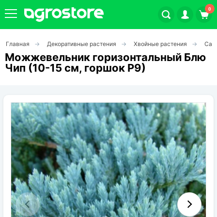
0
Главная
Декоративные растения
Хвойные растения
Саж
Плодовые кустарники
Можжевельник горизонтальный Блю
Чип (10-15 см, горшок Р9)
Плодовые растения
Декоративные растения
Цветы
Травы
Овощи (на посадку)
Штамбовые ягодные кусты