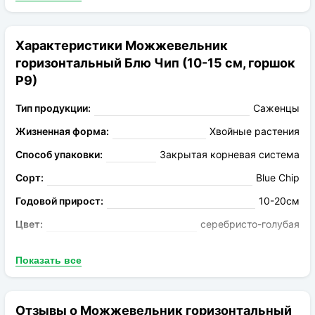
по земле, концы его слегка приподняты. Хвоя мелкая,
серебристо-голубого цвета, зимой приобретает
красивый лиловый оттенок. Плоды в виде круглых
Характеристики Можжевельник
шишкоягод черного цвета, размером 5-6 мм. Актуальный
горизонтальный Блю Чип (10-15 см, горшок
диаметр саженца – 10-15 сантиметров.
Р9)
Тип продукции:
Саженцы
Жизненная форма:
Хвойные растения
Способ упаковки:
Закрытая корневая система
Сорт:
Blue Chip
Годовой прирост:
10-20см
Цвет:
серебристо-голубая
Конечная высота:
0,3м
Показать все
Конечная ширина:
1,2м
Порода:
Горизонтальный
Отзывы о Можжевельник горизонтальный