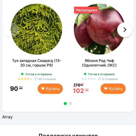
Распродажа
Доброго дня, чи робите відправку Укр почтою? Дякую
Опубликован:
22.03.19
в
09:03
Туя западная Смарагд (15-
Яблоня Ред Чиф
20 см, горшок Р9)
(Однолетний, ОКС)
Готов к отправке
Готов к отправке
45 отзывов
0 отзывов
170
грн
90
грн
Купить
Купить
102
грн
Array
Поддержка клиентов