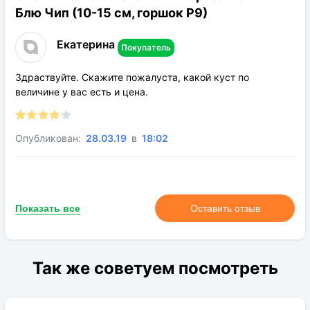
Теневыносливость:
полутень
Блю Чип (10-15 см, горшок Р9)
Зона морозостойкости:
5а
Екатерина
Покупатель
Здраствуйте. Скажите пожалуста, какой куст по
величине у вас есть и цена.
Опубликован:
28.03.19
в
18:02
Мудрый Садовник
Покупатель
Показать все
Оставить отзыв
Добрый день! Только новая почта!
Опубликован:
22.03.19
в
10:11
Так же советуем посмотреть
Маша
Покупатель